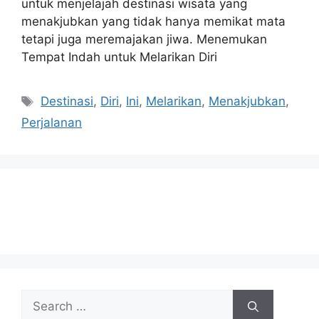
untuk menjelajah destinasi wisata yang
menakjubkan yang tidak hanya memikat mata
tetapi juga meremajakan jiwa. Menemukan
Tempat Indah untuk Melarikan Diri
Tags
Destinasi
,
Diri
,
Ini
,
Melarikan
,
Menakjubkan
,
Perjalanan
Search
for: