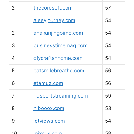
2
thecoresoft.com
57
1
aleeyjourney.com
54
2
anakanjingbimo.com
54
3
businesstimemag.com
54
4
diycraftsnhome.com
54
5
eatsmilebreathe.com
56
6
etamuz.com
56
7
hdsportstreaming.com
59
8
hibooox.com
53
9
letviews.com
54
10
mixcrix.com
58