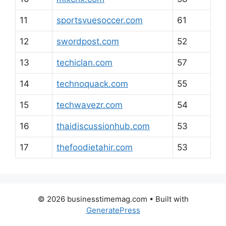
11
sportsvuesoccer.com
61
12
swordpost.com
52
13
techiclan.com
57
14
technoquack.com
55
15
techwavezr.com
54
16
thaidiscussionhub.com
53
17
thefoodietahir.com
53
© 2026 businesstimemag.com
• Built with
GeneratePress