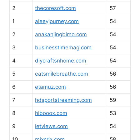
2
thecoresoft.com
57
1
aleeyjourney.com
54
2
anakanjingbimo.com
54
3
businesstimemag.com
54
4
diycraftsnhome.com
54
5
eatsmilebreathe.com
56
6
etamuz.com
56
7
hdsportstreaming.com
59
8
hibooox.com
53
9
letviews.com
54
10
mixcrix.com
58