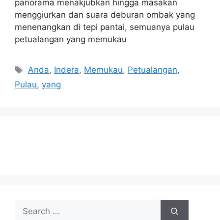
panorama menakjubkan hingga masakan
menggiurkan dan suara deburan ombak yang
menenangkan di tepi pantai, semuanya pulau
petualangan yang memukau
Tags
Anda
,
Indera
,
Memukau
,
Petualangan
,
Pulau
,
yang
Search
for: