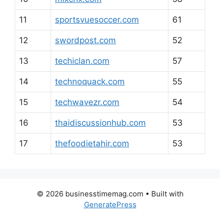
11
sportsvuesoccer.com
61
12
swordpost.com
52
13
techiclan.com
57
14
technoquack.com
55
15
techwavezr.com
54
16
thaidiscussionhub.com
53
17
thefoodietahir.com
53
© 2026 businesstimemag.com
• Built with
GeneratePress