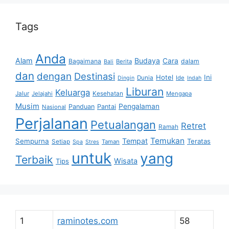
Tags
Anda
Alam
Budaya
Cara
Bagaimana
dalam
Berita
Bali
dan
dengan
Destinasi
Hotel
Ini
Dunia
Ide
Dingin
Indah
Liburan
Keluarga
Jalur
Jelajahi
Kesehatan
Mengapa
Musim
Pengalaman
Panduan
Pantai
Nasional
Perjalanan
Petualangan
Retret
Ramah
Temukan
Tempat
Sempurna
Teratas
Setiap
Taman
Spa
Stres
untuk
yang
Terbaik
Wisata
Tips
1
raminotes.com
58