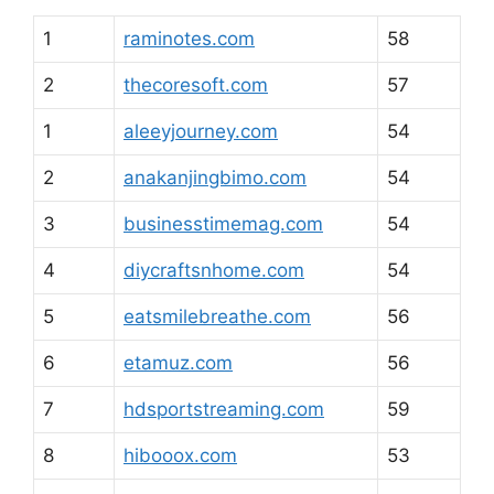
1
raminotes.com
58
2
thecoresoft.com
57
1
aleeyjourney.com
54
2
anakanjingbimo.com
54
3
businesstimemag.com
54
4
diycraftsnhome.com
54
5
eatsmilebreathe.com
56
6
etamuz.com
56
7
hdsportstreaming.com
59
8
hibooox.com
53