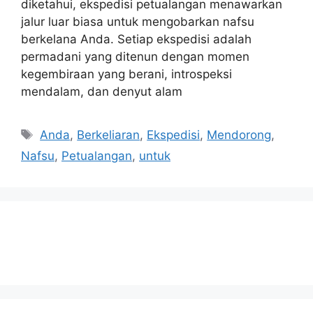
diketahui, ekspedisi petualangan menawarkan
jalur luar biasa untuk mengobarkan nafsu
berkelana Anda. Setiap ekspedisi adalah
permadani yang ditenun dengan momen
kegembiraan yang berani, introspeksi
mendalam, dan denyut alam
Tags
Anda
,
Berkeliaran
,
Ekspedisi
,
Mendorong
,
Nafsu
,
Petualangan
,
untuk