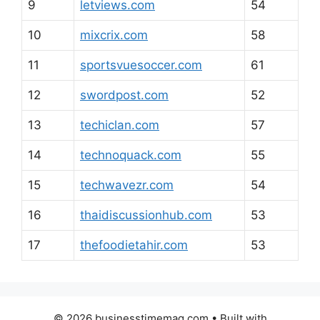
9
letviews.com
54
10
mixcrix.com
58
11
sportsvuesoccer.com
61
12
swordpost.com
52
13
techiclan.com
57
14
technoquack.com
55
15
techwavezr.com
54
16
thaidiscussionhub.com
53
17
thefoodietahir.com
53
© 2026 businesstimemag.com
• Built with