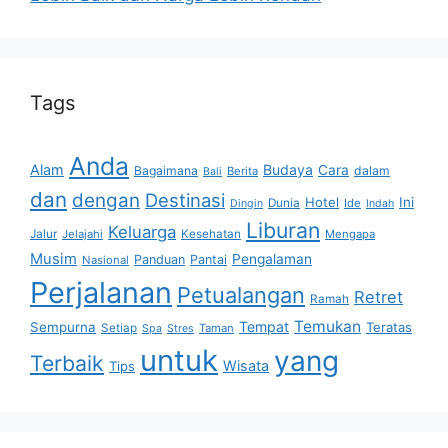
Tags
Anda
Alam
Budaya
Cara
Bagaimana
dalam
Berita
Bali
dan
dengan
Destinasi
Hotel
Ini
Dunia
Ide
Dingin
Indah
Liburan
Keluarga
Jalur
Jelajahi
Kesehatan
Mengapa
Musim
Pengalaman
Panduan
Pantai
Nasional
Perjalanan
Petualangan
Retret
Ramah
Temukan
Tempat
Sempurna
Teratas
Setiap
Taman
Spa
Stres
untuk
yang
Terbaik
Wisata
Tips