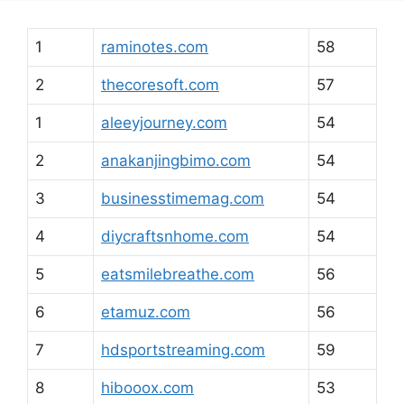
1
raminotes.com
58
2
thecoresoft.com
57
1
aleeyjourney.com
54
2
anakanjingbimo.com
54
3
businesstimemag.com
54
4
diycraftsnhome.com
54
5
eatsmilebreathe.com
56
6
etamuz.com
56
7
hdsportstreaming.com
59
8
hibooox.com
53