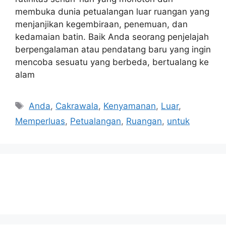
membuka dunia petualangan luar ruangan yang
menjanjikan kegembiraan, penemuan, dan
kedamaian batin. Baik Anda seorang penjelajah
berpengalaman atau pendatang baru yang ingin
mencoba sesuatu yang berbeda, bertualang ke
alam
Tags
Anda
,
Cakrawala
,
Kenyamanan
,
Luar
,
Memperluas
,
Petualangan
,
Ruangan
,
untuk