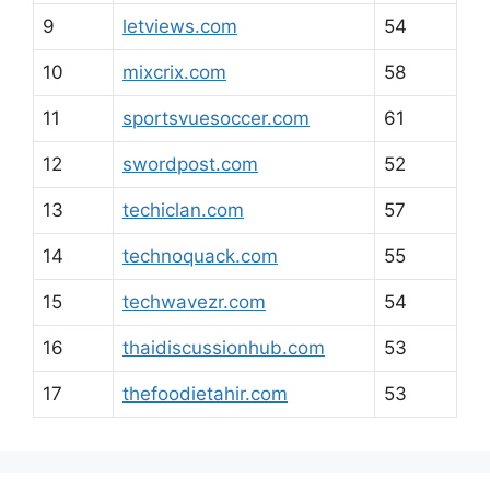
9
letviews.com
54
10
mixcrix.com
58
11
sportsvuesoccer.com
61
12
swordpost.com
52
13
techiclan.com
57
14
technoquack.com
55
15
techwavezr.com
54
16
thaidiscussionhub.com
53
17
thefoodietahir.com
53