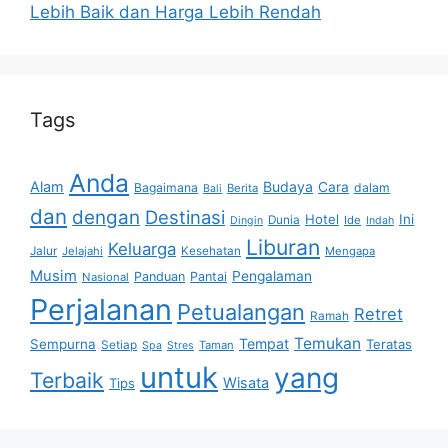
Lebih Baik dan Harga Lebih Rendah
Tags
Anda
Alam
Budaya
Cara
Bagaimana
dalam
Berita
Bali
dan
dengan
Destinasi
Hotel
Ini
Dunia
Ide
Dingin
Indah
Liburan
Keluarga
Jalur
Jelajahi
Kesehatan
Mengapa
Musim
Pengalaman
Panduan
Pantai
Nasional
Perjalanan
Petualangan
Retret
Ramah
Temukan
Tempat
Sempurna
Teratas
Setiap
Taman
Spa
Stres
untuk
yang
Terbaik
Wisata
Tips