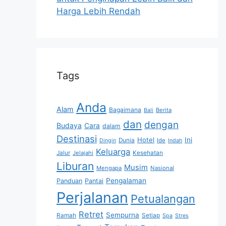
Harga Lebih Rendah
Tags
Anda
Alam
Bagaimana
Berita
Bali
dan
dengan
Budaya
Cara
dalam
Destinasi
Hotel
Ini
Dunia
Ide
Dingin
Indah
Keluarga
Jalur
Jelajahi
Kesehatan
Liburan
Musim
Mengapa
Nasional
Pengalaman
Panduan
Pantai
Perjalanan
Petualangan
Retret
Sempurna
Ramah
Setiap
Spa
Stres