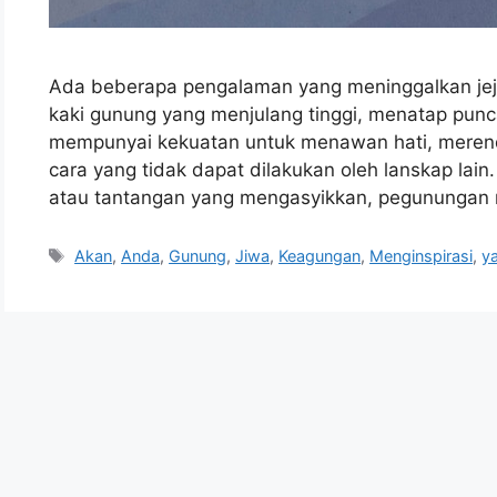
Ada beberapa pengalaman yang meninggalkan jejak
kaki gunung yang menjulang tinggi, menatap pu
mempunyai kekuatan untuk menawan hati, merend
cara yang tidak dapat dilakukan oleh lanskap lain
atau tantangan yang mengasyikkan, pegunungan
Tags
Akan
,
Anda
,
Gunung
,
Jiwa
,
Keagungan
,
Menginspirasi
,
y