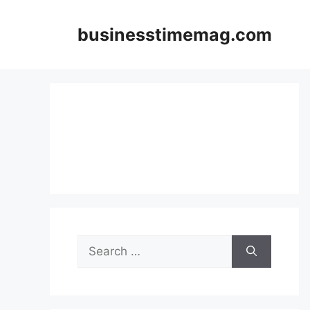
Skip
to
businesstimemag.com
content
Search
for: