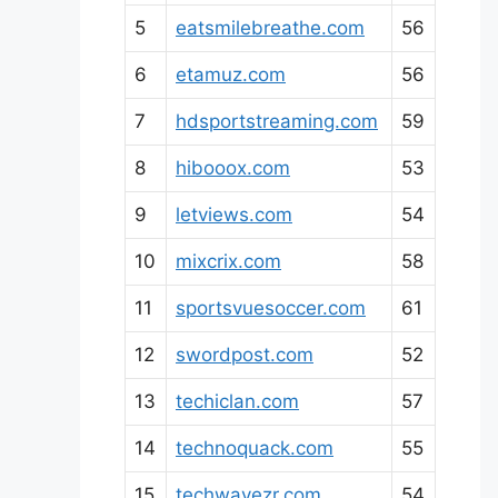
5
eatsmilebreathe.com
56
6
etamuz.com
56
7
hdsportstreaming.com
59
8
hibooox.com
53
9
letviews.com
54
10
mixcrix.com
58
11
sportsvuesoccer.com
61
12
swordpost.com
52
13
techiclan.com
57
14
technoquack.com
55
15
techwavezr.com
54