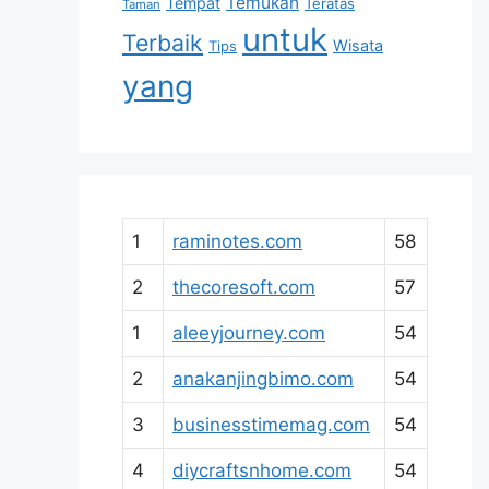
Temukan
Tempat
Teratas
Taman
untuk
Terbaik
Wisata
Tips
yang
1
raminotes.com
58
2
thecoresoft.com
57
1
aleeyjourney.com
54
2
anakanjingbimo.com
54
3
businesstimemag.com
54
4
diycraftsnhome.com
54