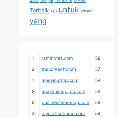
Temukan
Tempat
Teratas
Taman
untuk
Terbaik
Wisata
Tips
yang
1
raminotes.com
58
2
thecoresoft.com
57
1
aleeyjourney.com
54
2
anakanjingbimo.com
54
3
businesstimemag.com
54
4
diycraftsnhome.com
54