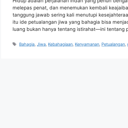
Hidup adalah perjalanan indah yang penuh denga
melepas penat, dan menemukan kembali keajaiban
tanggung jawab sering kali menutupi kesejahteraa
itu ide petualangan jiwa yang bahagia bisa menja
luang bukan hanya tentang istirahat—ini tentang
Tags
Bahagia
,
Jiwa
,
Kebahagiaan
,
Kenyamanan
,
Petualangan
,