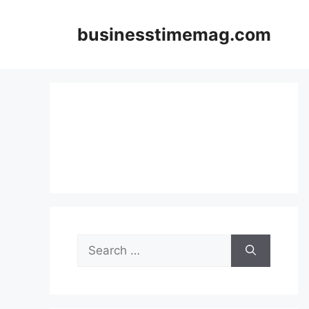
Skip
to
businesstimemag.com
content
Search
for: