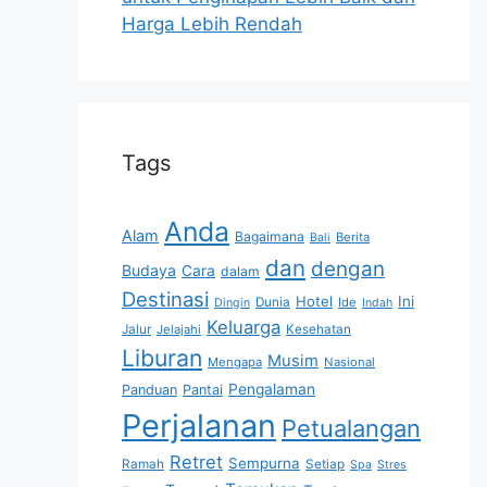
Harga Lebih Rendah
Tags
Anda
Alam
Bagaimana
Berita
Bali
dan
dengan
Budaya
Cara
dalam
Destinasi
Hotel
Ini
Dunia
Ide
Dingin
Indah
Keluarga
Jalur
Jelajahi
Kesehatan
Liburan
Musim
Mengapa
Nasional
Pengalaman
Panduan
Pantai
Perjalanan
Petualangan
Retret
Sempurna
Ramah
Setiap
Spa
Stres