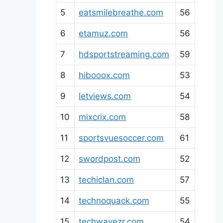
5
eatsmilebreathe.com
56
6
etamuz.com
56
7
hdsportstreaming.com
59
8
hibooox.com
53
9
letviews.com
54
10
mixcrix.com
58
11
sportsvuesoccer.com
61
12
swordpost.com
52
13
techiclan.com
57
14
technoquack.com
55
15
techwavezr.com
54