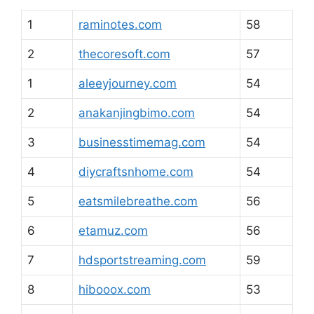
1
raminotes.com
58
2
thecoresoft.com
57
1
aleeyjourney.com
54
2
anakanjingbimo.com
54
3
businesstimemag.com
54
4
diycraftsnhome.com
54
5
eatsmilebreathe.com
56
6
etamuz.com
56
7
hdsportstreaming.com
59
8
hibooox.com
53