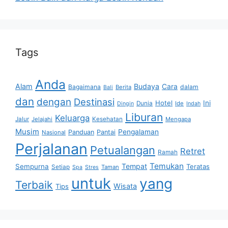
Tags
Anda
Alam
Budaya
Cara
Bagaimana
dalam
Berita
Bali
dan
dengan
Destinasi
Hotel
Ini
Dunia
Ide
Dingin
Indah
Liburan
Keluarga
Jalur
Jelajahi
Kesehatan
Mengapa
Musim
Pengalaman
Panduan
Pantai
Nasional
Perjalanan
Petualangan
Retret
Ramah
Temukan
Tempat
Sempurna
Teratas
Setiap
Taman
Spa
Stres
untuk
yang
Terbaik
Wisata
Tips