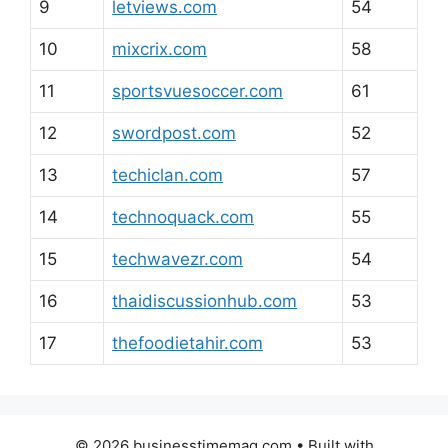
9
letviews.com
54
10
mixcrix.com
58
11
sportsvuesoccer.com
61
12
swordpost.com
52
13
techiclan.com
57
14
technoquack.com
55
15
techwavezr.com
54
16
thaidiscussionhub.com
53
17
thefoodietahir.com
53
© 2026 businesstimemag.com
• Built with