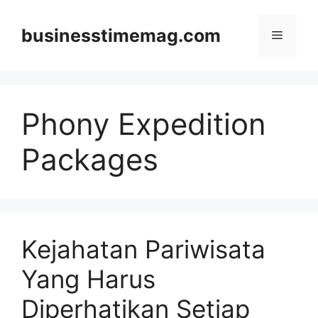
Skip
to
businesstimemag.com
Menu
content
Phony Expedition
Packages
Kejahatan Pariwisata
Yang Harus
Diperhatikan Setiap