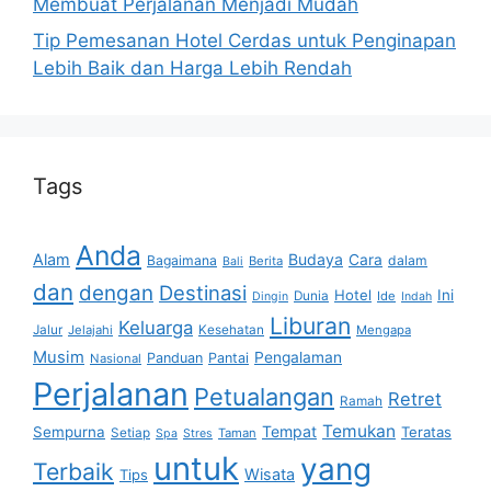
Membuat Perjalanan Menjadi Mudah
Tip Pemesanan Hotel Cerdas untuk Penginapan
Lebih Baik dan Harga Lebih Rendah
Tags
Anda
Alam
Budaya
Cara
Bagaimana
dalam
Berita
Bali
dan
dengan
Destinasi
Hotel
Ini
Dunia
Ide
Dingin
Indah
Liburan
Keluarga
Jalur
Jelajahi
Kesehatan
Mengapa
Musim
Pengalaman
Panduan
Pantai
Nasional
Perjalanan
Petualangan
Retret
Ramah
Temukan
Tempat
Sempurna
Teratas
Setiap
Taman
Spa
Stres
untuk
yang
Terbaik
Wisata
Tips