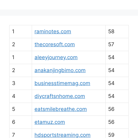
1
raminotes.com
58
2
thecoresoft.com
57
1
aleeyjourney.com
54
2
anakanjingbimo.com
54
3
businesstimemag.com
54
4
diycraftsnhome.com
54
5
eatsmilebreathe.com
56
6
etamuz.com
56
7
hdsportstreaming.com
59