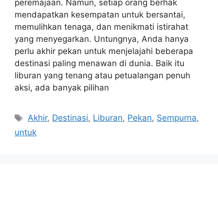
peremajaan. Namun, setiap orang berhak
mendapatkan kesempatan untuk bersantai,
memulihkan tenaga, dan menikmati istirahat
yang menyegarkan. Untungnya, Anda hanya
perlu akhir pekan untuk menjelajahi beberapa
destinasi paling menawan di dunia. Baik itu
liburan yang tenang atau petualangan penuh
aksi, ada banyak pilihan
Tags
Akhir
,
Destinasi
,
Liburan
,
Pekan
,
Sempurna
,
untuk