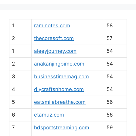
1
raminotes.com
58
2
thecoresoft.com
57
1
aleeyjourney.com
54
2
anakanjingbimo.com
54
3
businesstimemag.com
54
4
diycraftsnhome.com
54
5
eatsmilebreathe.com
56
6
etamuz.com
56
7
hdsportstreaming.com
59