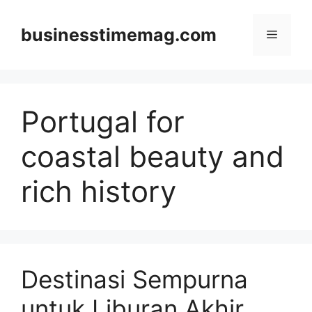
Skip
to
businesstimemag.com
Menu
content
Portugal for
coastal beauty and
rich history
Destinasi Sempurna
untuk Liburan Akhir