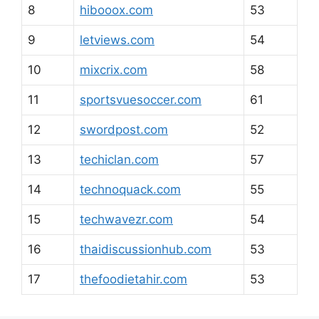
8
hibooox.com
53
9
letviews.com
54
10
mixcrix.com
58
11
sportsvuesoccer.com
61
12
swordpost.com
52
13
techiclan.com
57
14
technoquack.com
55
15
techwavezr.com
54
16
thaidiscussionhub.com
53
17
thefoodietahir.com
53