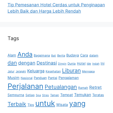
Tip Pemesanan Hotel Cerdas untuk Penginapan
Lebih Baik dan Harga Lebih Rendah
Tags
Anda
Alam
Budaya
Cara
Bagaimana
dalam
Berita
Bali
dan
dengan
Destinasi
Hotel
Ini
Dunia
Ide
Dingin
Indah
Liburan
Keluarga
Jalur
Jelajahi
Kesehatan
Mengapa
Musim
Pengalaman
Panduan
Pantai
Nasional
Perjalanan
Petualangan
Retret
Ramah
Temukan
Tempat
Sempurna
Teratas
Setiap
Taman
Spa
Stres
untuk
yang
Terbaik
Wisata
Tips