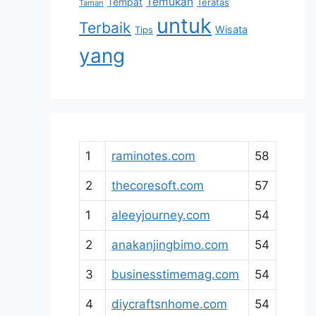
Temukan
Tempat
Teratas
Taman
untuk
Terbaik
Wisata
Tips
yang
1
raminotes.com
58
2
thecoresoft.com
57
1
aleeyjourney.com
54
2
anakanjingbimo.com
54
3
businesstimemag.com
54
4
diycraftsnhome.com
54