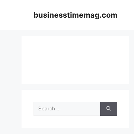
Skip
to
businesstimemag.com
content
Search
for: