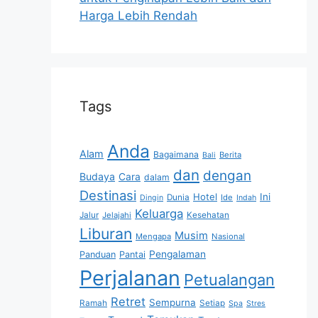
Harga Lebih Rendah
Tags
Anda
Alam
Bagaimana
Berita
Bali
dan
dengan
Budaya
Cara
dalam
Destinasi
Hotel
Ini
Dunia
Ide
Dingin
Indah
Keluarga
Jalur
Jelajahi
Kesehatan
Liburan
Musim
Mengapa
Nasional
Pengalaman
Panduan
Pantai
Perjalanan
Petualangan
Retret
Sempurna
Ramah
Setiap
Spa
Stres