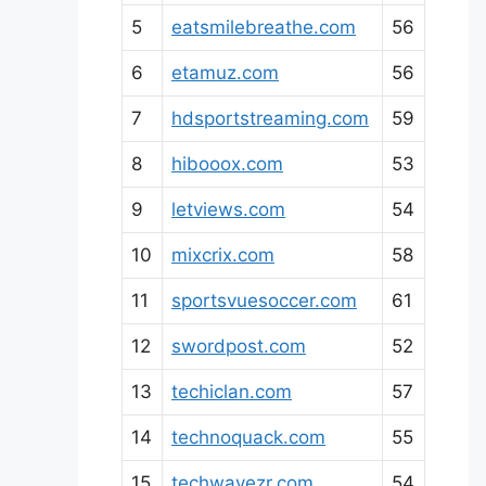
5
eatsmilebreathe.com
56
6
etamuz.com
56
7
hdsportstreaming.com
59
8
hibooox.com
53
9
letviews.com
54
10
mixcrix.com
58
11
sportsvuesoccer.com
61
12
swordpost.com
52
13
techiclan.com
57
14
technoquack.com
55
15
techwavezr.com
54