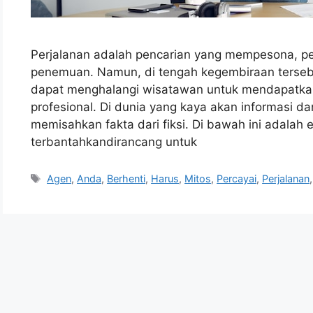
Perjalanan adalah pencarian yang mempesona, pe
penemuan. Namun, di tengah kegembiraan tersebu
dapat menghalangi wisatawan untuk mendapatkan
profesional. Di dunia yang kaya akan informasi d
memisahkan fakta dari fiksi. Di bawah ini adalah 
terbantahkandirancang untuk
Tags
Agen
,
Anda
,
Berhenti
,
Harus
,
Mitos
,
Percayai
,
Perjalanan