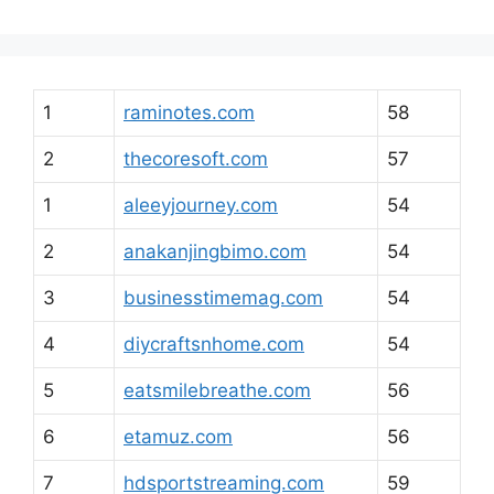
1
raminotes.com
58
2
thecoresoft.com
57
1
aleeyjourney.com
54
2
anakanjingbimo.com
54
3
businesstimemag.com
54
4
diycraftsnhome.com
54
5
eatsmilebreathe.com
56
6
etamuz.com
56
7
hdsportstreaming.com
59