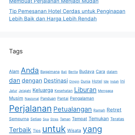
Membuat Perjalanan Menjadi Mudah
Tip Pemesanan Hotel Cerdas untuk Penginapan
Lebih Baik dan Harga Lebih Rendah
Tags
Anda
Alam
Budaya
Cara
Bagaimana
dalam
Berita
Bali
dan
dengan
Destinasi
Hotel
Ini
Dunia
Ide
Dingin
Indah
Liburan
Keluarga
Jalur
Jelajahi
Kesehatan
Mengapa
Musim
Pengalaman
Panduan
Pantai
Nasional
Perjalanan
Petualangan
Retret
Ramah
Temukan
Tempat
Sempurna
Teratas
Setiap
Taman
Spa
Stres
untuk
yang
Terbaik
Wisata
Tips