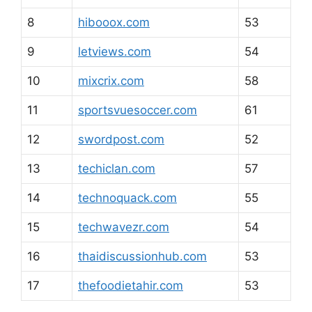
8
hibooox.com
53
9
letviews.com
54
10
mixcrix.com
58
11
sportsvuesoccer.com
61
12
swordpost.com
52
13
techiclan.com
57
14
technoquack.com
55
15
techwavezr.com
54
16
thaidiscussionhub.com
53
17
thefoodietahir.com
53