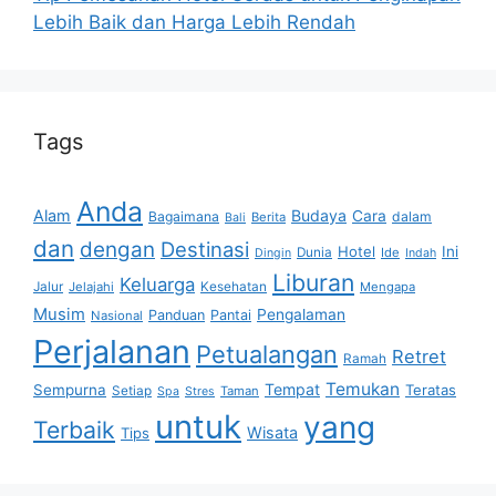
Lebih Baik dan Harga Lebih Rendah
Tags
Anda
Alam
Budaya
Cara
Bagaimana
dalam
Berita
Bali
dan
dengan
Destinasi
Hotel
Ini
Dunia
Ide
Dingin
Indah
Liburan
Keluarga
Jalur
Jelajahi
Kesehatan
Mengapa
Musim
Pengalaman
Panduan
Pantai
Nasional
Perjalanan
Petualangan
Retret
Ramah
Temukan
Tempat
Sempurna
Teratas
Setiap
Taman
Spa
Stres
untuk
yang
Terbaik
Wisata
Tips