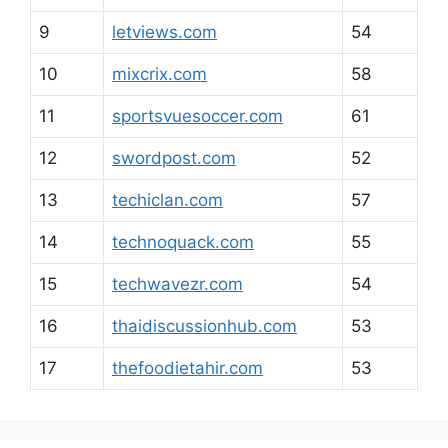
9
letviews.com
54
10
mixcrix.com
58
11
sportsvuesoccer.com
61
12
swordpost.com
52
13
techiclan.com
57
14
technoquack.com
55
15
techwavezr.com
54
16
thaidiscussionhub.com
53
17
thefoodietahir.com
53