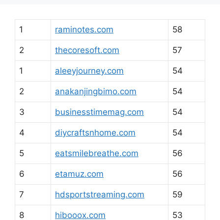
1
raminotes.com
58
2
thecoresoft.com
57
1
aleeyjourney.com
54
2
anakanjingbimo.com
54
3
businesstimemag.com
54
4
diycraftsnhome.com
54
5
eatsmilebreathe.com
56
6
etamuz.com
56
7
hdsportstreaming.com
59
8
hibooox.com
53