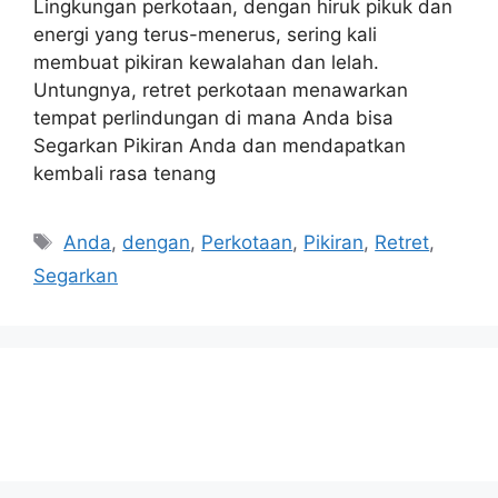
Lingkungan perkotaan, dengan hiruk pikuk dan
energi yang terus-menerus, sering kali
membuat pikiran kewalahan dan lelah.
Untungnya, retret perkotaan menawarkan
tempat perlindungan di mana Anda bisa
Segarkan Pikiran Anda dan mendapatkan
kembali rasa tenang
Tags
Anda
,
dengan
,
Perkotaan
,
Pikiran
,
Retret
,
Segarkan