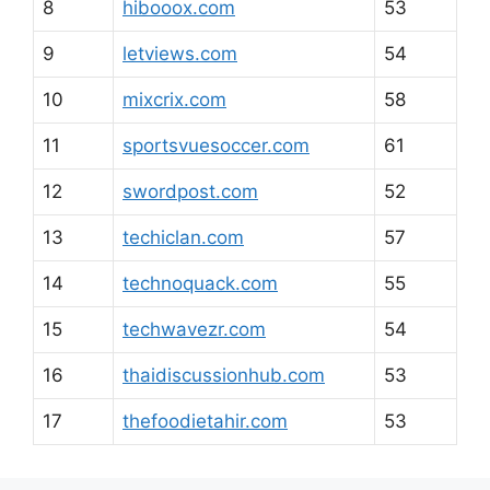
8
hibooox.com
53
9
letviews.com
54
10
mixcrix.com
58
11
sportsvuesoccer.com
61
12
swordpost.com
52
13
techiclan.com
57
14
technoquack.com
55
15
techwavezr.com
54
16
thaidiscussionhub.com
53
17
thefoodietahir.com
53