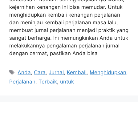
kejernihan kenangan ini bisa memudar. Untuk
menghidupkan kembali kenangan perjalanan
dan meninjau kembali perjalanan masa lalu,
membuat jurnal perjalanan menjadi praktik yang
sangat berharga. Ini memungkinkan Anda untuk
melakukannya pengalaman perjalanan jurnal
dengan cermat, pastikan Anda bisa
Tags
Anda
,
Cara
,
Jurnal
,
Kembali
,
Menghidupkan
,
Perjalanan
,
Terbaik
,
untuk