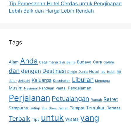
Tip Pemesanan Hotel Cerdas untuk Penginapan
Lebih Baik dan Harga Lebih Rendah
Tags
Anda
Alam
Budaya
Cara
Bagaimana
dalam
Berita
Bali
dan
dengan
Destinasi
Hotel
Ini
Dunia
Ide
Dingin
Indah
Liburan
Keluarga
Jalur
Jelajahi
Kesehatan
Mengapa
Musim
Pengalaman
Panduan
Pantai
Nasional
Perjalanan
Petualangan
Retret
Ramah
Temukan
Tempat
Sempurna
Teratas
Setiap
Taman
Spa
Stres
untuk
yang
Terbaik
Wisata
Tips