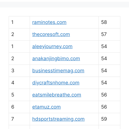
1
raminotes.com
58
2
thecoresoft.com
57
1
aleeyjourney.com
54
2
anakanjingbimo.com
54
3
businesstimemag.com
54
4
diycraftsnhome.com
54
5
eatsmilebreathe.com
56
6
etamuz.com
56
7
hdsportstreaming.com
59