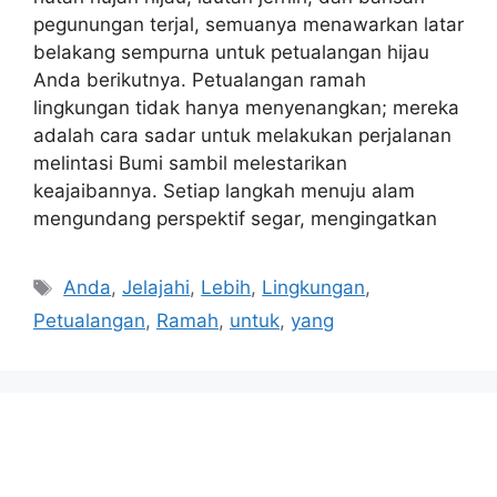
pegunungan terjal, semuanya menawarkan latar
belakang sempurna untuk petualangan hijau
Anda berikutnya. Petualangan ramah
lingkungan tidak hanya menyenangkan; mereka
adalah cara sadar untuk melakukan perjalanan
melintasi Bumi sambil melestarikan
keajaibannya. Setiap langkah menuju alam
mengundang perspektif segar, mengingatkan
Tags
Anda
,
Jelajahi
,
Lebih
,
Lingkungan
,
Petualangan
,
Ramah
,
untuk
,
yang