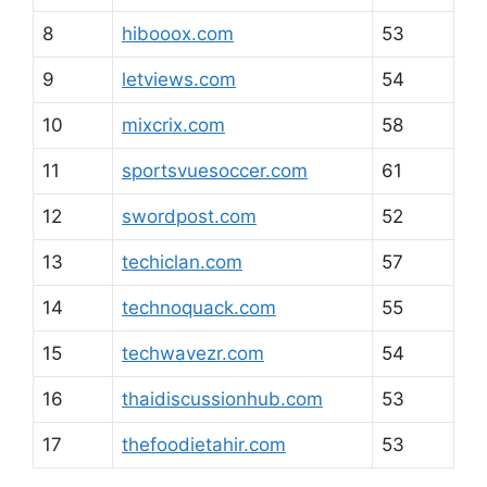
8
hibooox.com
53
9
letviews.com
54
10
mixcrix.com
58
11
sportsvuesoccer.com
61
12
swordpost.com
52
13
techiclan.com
57
14
technoquack.com
55
15
techwavezr.com
54
16
thaidiscussionhub.com
53
17
thefoodietahir.com
53