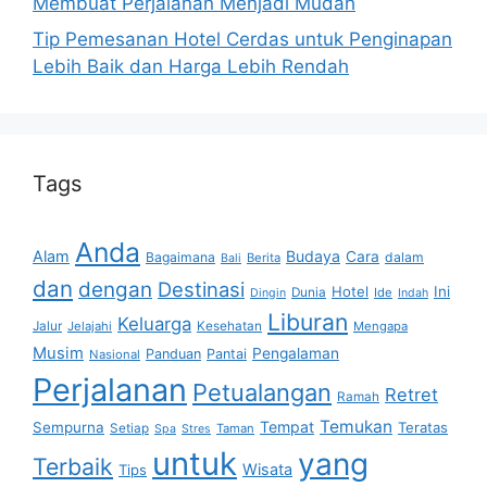
Membuat Perjalanan Menjadi Mudah
Tip Pemesanan Hotel Cerdas untuk Penginapan
Lebih Baik dan Harga Lebih Rendah
Tags
Anda
Alam
Budaya
Cara
Bagaimana
dalam
Berita
Bali
dan
dengan
Destinasi
Hotel
Ini
Dunia
Ide
Dingin
Indah
Liburan
Keluarga
Jalur
Jelajahi
Kesehatan
Mengapa
Musim
Pengalaman
Panduan
Pantai
Nasional
Perjalanan
Petualangan
Retret
Ramah
Temukan
Tempat
Sempurna
Teratas
Setiap
Taman
Spa
Stres
untuk
yang
Terbaik
Wisata
Tips