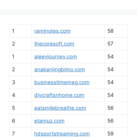
1
raminotes.com
58
2
thecoresoft.com
57
1
aleeyjourney.com
54
2
anakanjingbimo.com
54
3
businesstimemag.com
54
4
diycraftsnhome.com
54
5
eatsmilebreathe.com
56
6
etamuz.com
56
7
hdsportstreaming.com
59