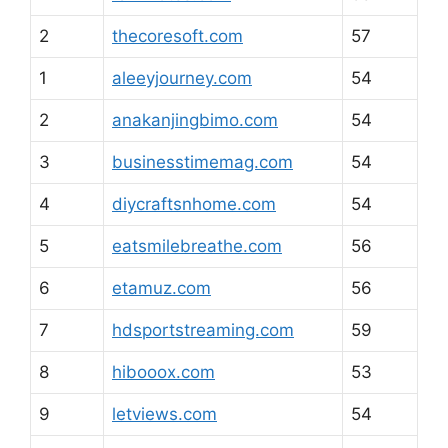
2
thecoresoft.com
57
1
aleeyjourney.com
54
2
anakanjingbimo.com
54
3
businesstimemag.com
54
4
diycraftsnhome.com
54
5
eatsmilebreathe.com
56
6
etamuz.com
56
7
hdsportstreaming.com
59
8
hibooox.com
53
9
letviews.com
54