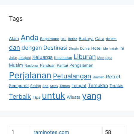
Tags
Anda
Alam
Budaya
Cara
Bagaimana
dalam
Berita
Bali
dan
dengan
Destinasi
Hotel
Ini
Dunia
Ide
Dingin
Indah
Liburan
Keluarga
Jalur
Jelajahi
Kesehatan
Mengapa
Musim
Pengalaman
Panduan
Pantai
Nasional
Perjalanan
Petualangan
Retret
Ramah
Temukan
Tempat
Sempurna
Teratas
Setiap
Taman
Spa
Stres
untuk
yang
Terbaik
Wisata
Tips
1
raminotes.com
58