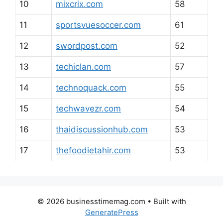
10
mixcrix.com
58
11
sportsvuesoccer.com
61
12
swordpost.com
52
13
techiclan.com
57
14
technoquack.com
55
15
techwavezr.com
54
16
thaidiscussionhub.com
53
17
thefoodietahir.com
53
© 2026 businesstimemag.com
• Built with
GeneratePress