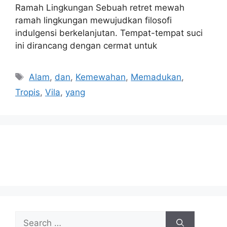
Ramah Lingkungan Sebuah retret mewah
ramah lingkungan mewujudkan filosofi
indulgensi berkelanjutan. Tempat-tempat suci
ini dirancang dengan cermat untuk
Tags
Alam
,
dan
,
Kemewahan
,
Memadukan
,
Tropis
,
Vila
,
yang
Search