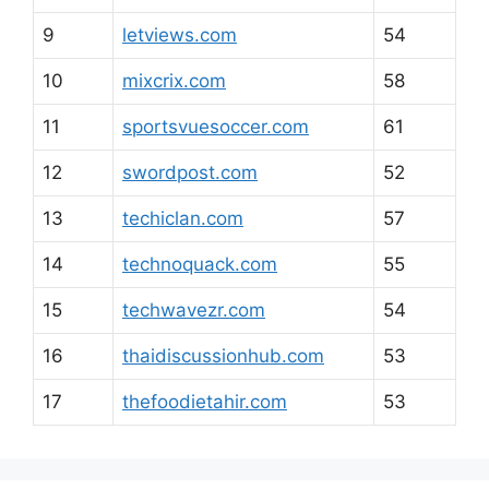
9
letviews.com
54
10
mixcrix.com
58
11
sportsvuesoccer.com
61
12
swordpost.com
52
13
techiclan.com
57
14
technoquack.com
55
15
techwavezr.com
54
16
thaidiscussionhub.com
53
17
thefoodietahir.com
53