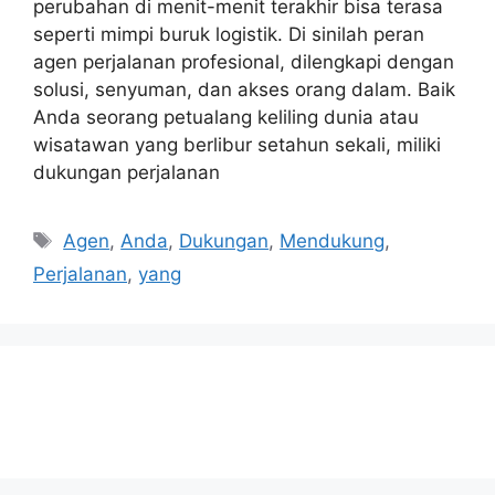
perubahan di menit-menit terakhir bisa terasa
seperti mimpi buruk logistik. Di sinilah peran
agen perjalanan profesional, dilengkapi dengan
solusi, senyuman, dan akses orang dalam. Baik
Anda seorang petualang keliling dunia atau
wisatawan yang berlibur setahun sekali, miliki
dukungan perjalanan
Tags
Agen
,
Anda
,
Dukungan
,
Mendukung
,
Perjalanan
,
yang