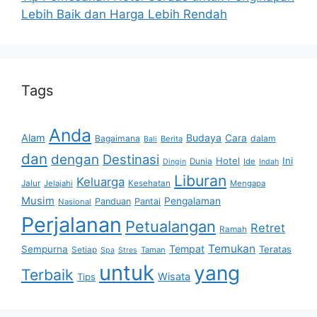
Lebih Baik dan Harga Lebih Rendah
Tags
Anda
Alam
Budaya
Cara
Bagaimana
dalam
Berita
Bali
dan
dengan
Destinasi
Hotel
Ini
Dunia
Ide
Dingin
Indah
Liburan
Keluarga
Jalur
Jelajahi
Kesehatan
Mengapa
Musim
Pengalaman
Panduan
Pantai
Nasional
Perjalanan
Petualangan
Retret
Ramah
Temukan
Tempat
Sempurna
Teratas
Setiap
Taman
Spa
Stres
untuk
yang
Terbaik
Wisata
Tips