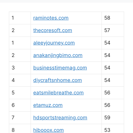
1
raminotes.com
58
2
thecoresoft.com
57
1
aleeyjourney.com
54
2
anakanjingbimo.com
54
3
businesstimemag.com
54
4
diycraftsnhome.com
54
5
eatsmilebreathe.com
56
6
etamuz.com
56
7
hdsportstreaming.com
59
8
hibooox.com
53