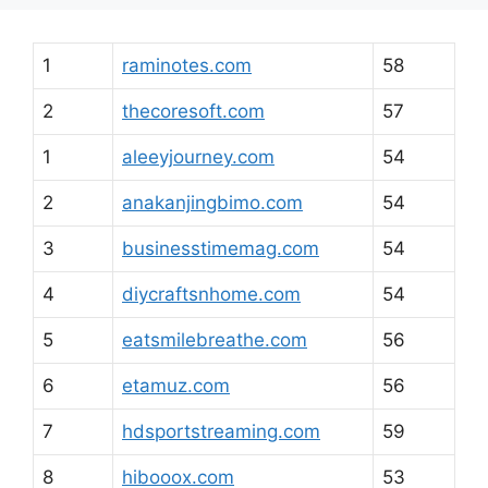
1
raminotes.com
58
2
thecoresoft.com
57
1
aleeyjourney.com
54
2
anakanjingbimo.com
54
3
businesstimemag.com
54
4
diycraftsnhome.com
54
5
eatsmilebreathe.com
56
6
etamuz.com
56
7
hdsportstreaming.com
59
8
hibooox.com
53