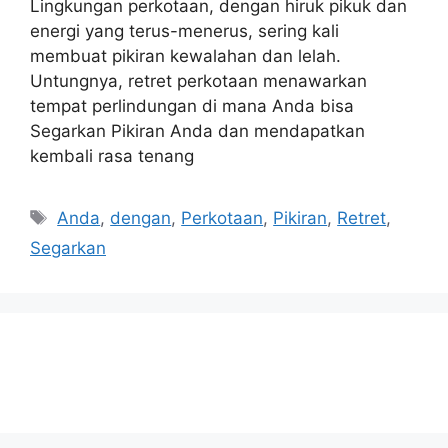
Lingkungan perkotaan, dengan hiruk pikuk dan
energi yang terus-menerus, sering kali
membuat pikiran kewalahan dan lelah.
Untungnya, retret perkotaan menawarkan
tempat perlindungan di mana Anda bisa
Segarkan Pikiran Anda dan mendapatkan
kembali rasa tenang
Tags
Anda
,
dengan
,
Perkotaan
,
Pikiran
,
Retret
,
Segarkan