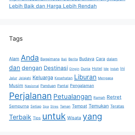
Lebih Baik dan Harga Lebih Rendah
Tags
Anda
Alam
Budaya
Cara
Bagaimana
dalam
Berita
Bali
dan
dengan
Destinasi
Hotel
Ini
Dunia
Ide
Dingin
Indah
Liburan
Keluarga
Jalur
Jelajahi
Kesehatan
Mengapa
Musim
Pengalaman
Panduan
Pantai
Nasional
Perjalanan
Petualangan
Retret
Ramah
Temukan
Tempat
Sempurna
Teratas
Setiap
Taman
Spa
Stres
untuk
yang
Terbaik
Wisata
Tips