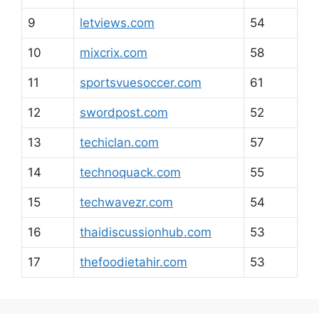
9
letviews.com
54
10
mixcrix.com
58
11
sportsvuesoccer.com
61
12
swordpost.com
52
13
techiclan.com
57
14
technoquack.com
55
15
techwavezr.com
54
16
thaidiscussionhub.com
53
17
thefoodietahir.com
53