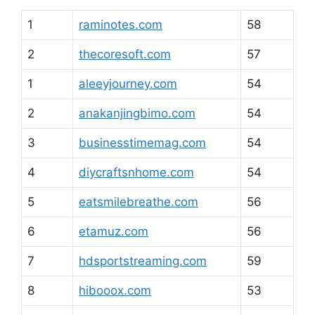
1
raminotes.com
58
2
thecoresoft.com
57
1
aleeyjourney.com
54
2
anakanjingbimo.com
54
3
businesstimemag.com
54
4
diycraftsnhome.com
54
5
eatsmilebreathe.com
56
6
etamuz.com
56
7
hdsportstreaming.com
59
8
hibooox.com
53