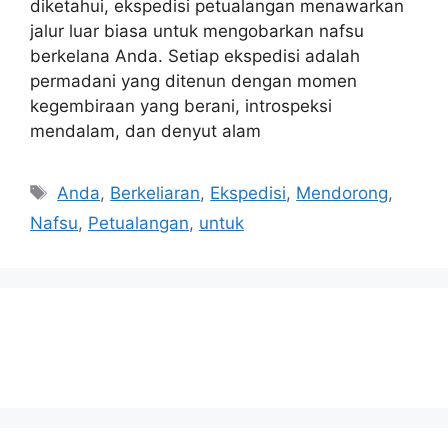
diketahui, ekspedisi petualangan menawarkan
jalur luar biasa untuk mengobarkan nafsu
berkelana Anda. Setiap ekspedisi adalah
permadani yang ditenun dengan momen
kegembiraan yang berani, introspeksi
mendalam, dan denyut alam
Tags
Anda
,
Berkeliaran
,
Ekspedisi
,
Mendorong
,
Nafsu
,
Petualangan
,
untuk