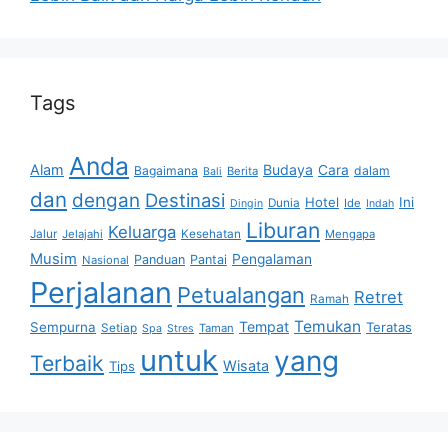
Tags
Anda
Alam
Budaya
Cara
Bagaimana
dalam
Berita
Bali
dan
dengan
Destinasi
Hotel
Ini
Dunia
Ide
Dingin
Indah
Liburan
Keluarga
Jalur
Jelajahi
Kesehatan
Mengapa
Musim
Pengalaman
Panduan
Pantai
Nasional
Perjalanan
Petualangan
Retret
Ramah
Temukan
Tempat
Sempurna
Teratas
Setiap
Taman
Spa
Stres
untuk
yang
Terbaik
Wisata
Tips