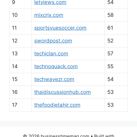
9
letviews.com
54
10
mixcrix.com
58
11
sportsvuesoccer.com
61
12
swordpost.com
52
13
techiclan.com
57
14
technoquack.com
55
15
techwavezr.com
54
16
thaidiscussionhub.com
53
17
thefoodietahir.com
53
© 2026 businesstimemag.com
• Built with