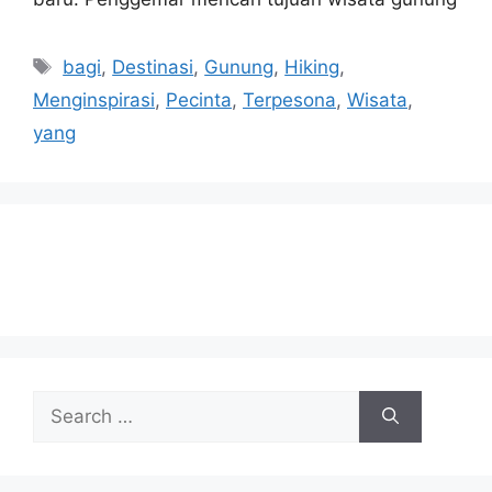
Tags
bagi
,
Destinasi
,
Gunung
,
Hiking
,
Menginspirasi
,
Pecinta
,
Terpesona
,
Wisata
,
yang
Search
for: