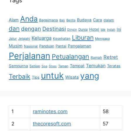
Tags
Anda
Alam
Budaya
Cara
Bagaimana
dalam
Berita
Bali
dan
dengan
Destinasi
Hotel
Ini
Dunia
Ide
Dingin
Indah
Liburan
Keluarga
Jalur
Jelajahi
Kesehatan
Mengapa
Musim
Pengalaman
Panduan
Pantai
Nasional
Perjalanan
Petualangan
Retret
Ramah
Temukan
Tempat
Sempurna
Teratas
Setiap
Taman
Spa
Stres
untuk
yang
Terbaik
Wisata
Tips
1
raminotes.com
58
2
thecoresoft.com
57