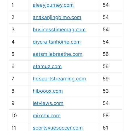
1
aleeyjourney.com
54
2
anakanjingbimo.com
54
3
businesstimemag.com
54
4
diycraftsnhome.com
54
5
eatsmilebreathe.com
56
6
etamuz.com
56
7
hdsportstreaming.com
59
8
hibooox.com
53
9
letviews.com
54
10
mixcrix.com
58
11
sportsvuesoccer.com
61