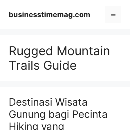
Skip
to
businesstimemag.com
Menu
content
Rugged Mountain
Trails Guide
Destinasi Wisata
Gunung bagi Pecinta
Hiking yang