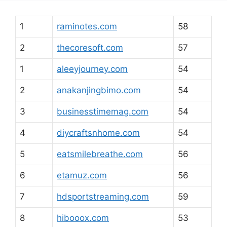
1
raminotes.com
58
2
thecoresoft.com
57
1
aleeyjourney.com
54
2
anakanjingbimo.com
54
3
businesstimemag.com
54
4
diycraftsnhome.com
54
5
eatsmilebreathe.com
56
6
etamuz.com
56
7
hdsportstreaming.com
59
8
hibooox.com
53