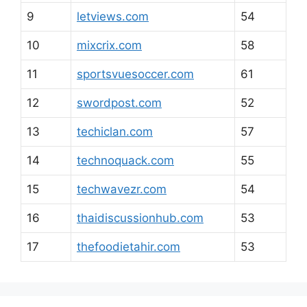
9
letviews.com
54
10
mixcrix.com
58
11
sportsvuesoccer.com
61
12
swordpost.com
52
13
techiclan.com
57
14
technoquack.com
55
15
techwavezr.com
54
16
thaidiscussionhub.com
53
17
thefoodietahir.com
53