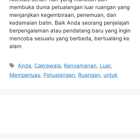
membuka dunia petualangan luar ruangan yang
menjanjikan kegembiraan, penemuan, dan
kedamaian batin. Baik Anda seorang penjelajah
berpengalaman atau pendatang baru yang ingin
mencoba sesuatu yang berbeda, bertualang ke
alam
Tags
Anda
,
Cakrawala
,
Kenyamanan
,
Luar
,
Memperluas
,
Petualangan
,
Ruangan
,
untuk