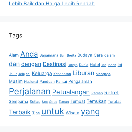
Lebih Baik dan Harga Lebih Rendah
Tags
Anda
Alam
Budaya
Cara
Bagaimana
dalam
Berita
Bali
dan
dengan
Destinasi
Hotel
Ini
Dunia
Ide
Dingin
Indah
Liburan
Keluarga
Jalur
Jelajahi
Kesehatan
Mengapa
Musim
Pengalaman
Panduan
Pantai
Nasional
Perjalanan
Petualangan
Retret
Ramah
Temukan
Tempat
Sempurna
Teratas
Setiap
Taman
Spa
Stres
untuk
yang
Terbaik
Wisata
Tips