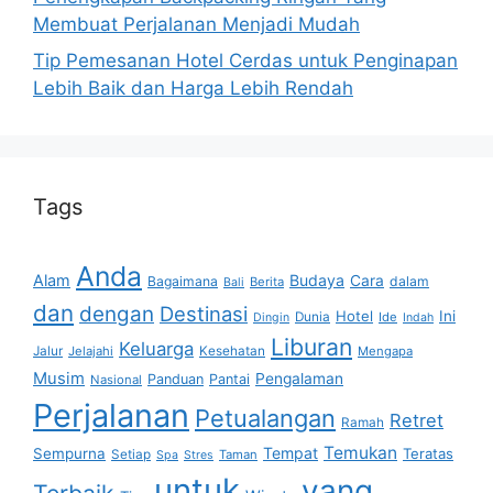
Membuat Perjalanan Menjadi Mudah
Tip Pemesanan Hotel Cerdas untuk Penginapan
Lebih Baik dan Harga Lebih Rendah
Tags
Anda
Alam
Budaya
Cara
Bagaimana
dalam
Berita
Bali
dan
dengan
Destinasi
Hotel
Ini
Dunia
Ide
Dingin
Indah
Liburan
Keluarga
Jalur
Jelajahi
Kesehatan
Mengapa
Musim
Pengalaman
Panduan
Pantai
Nasional
Perjalanan
Petualangan
Retret
Ramah
Temukan
Tempat
Sempurna
Teratas
Setiap
Taman
Spa
Stres
untuk
yang