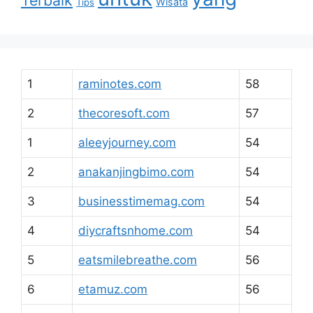
Terbaik
Wisata
Tips
1
raminotes.com
58
2
thecoresoft.com
57
1
aleeyjourney.com
54
2
anakanjingbimo.com
54
3
businesstimemag.com
54
4
diycraftsnhome.com
54
5
eatsmilebreathe.com
56
6
etamuz.com
56