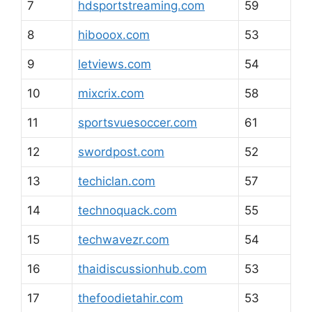
7
hdsportstreaming.com
59
8
hibooox.com
53
9
letviews.com
54
10
mixcrix.com
58
11
sportsvuesoccer.com
61
12
swordpost.com
52
13
techiclan.com
57
14
technoquack.com
55
15
techwavezr.com
54
16
thaidiscussionhub.com
53
17
thefoodietahir.com
53