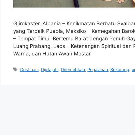
Gjirokastër, Albania – Kenikmatan Berbatu Svalba
yang Terbaik Puebla, Meksiko – Kemegahan Barok d
– Tempat Timur Bertemu Barat dengan Penuh Gaya
Luang Prabang, Laos – Ketenangan Spiritual dan P
Warna, dan Hutan Awan Mostar,
Tags
Destinasi
,
Dijelajahi
,
Diremehkan
,
Perjalanan
,
Sekarang
,
u