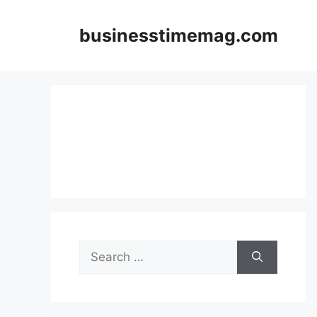
Skip
to
businesstimemag.com
content
Search
for: