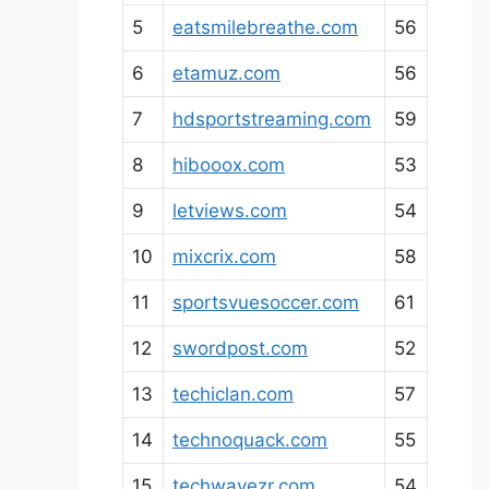
5
eatsmilebreathe.com
56
6
etamuz.com
56
7
hdsportstreaming.com
59
8
hibooox.com
53
9
letviews.com
54
10
mixcrix.com
58
11
sportsvuesoccer.com
61
12
swordpost.com
52
13
techiclan.com
57
14
technoquack.com
55
15
techwavezr.com
54