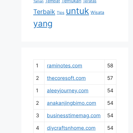
Temukan
Tempat
Teratas
Taman
untuk
Terbaik
Wisata
Tips
yang
1
raminotes.com
58
2
thecoresoft.com
57
1
aleeyjourney.com
54
2
anakanjingbimo.com
54
3
businesstimemag.com
54
4
diycraftsnhome.com
54