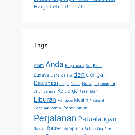
Harga Lebih Rendah
Tags
Anda
Alam
Bagaimana
Berita
Bali
dan
dengan
Budaya
Cara
dalam
Destinasi
Hotel
Ini
Dunia
Ide
Dingin
Indah
Keluarga
Jalur
Jelajahi
Kesehatan
Liburan
Musim
Mengapa
Nasional
Pengalaman
Panduan
Pantai
Perjalanan
Petualangan
Retret
Sempurna
Ramah
Setiap
Spa
Stres