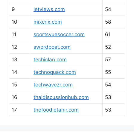
9
letviews.com
54
10
mixcrix.com
58
11
sportsvuesoccer.com
61
12
swordpost.com
52
13
techiclan.com
57
14
technoquack.com
55
15
techwavezr.com
54
16
thaidiscussionhub.com
53
17
thefoodietahir.com
53