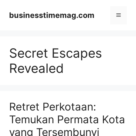
Skip
to
businesstimemag.com
Menu
content
Secret Escapes
Revealed
Retret Perkotaan:
Temukan Permata Kota
yang Tersembunyi