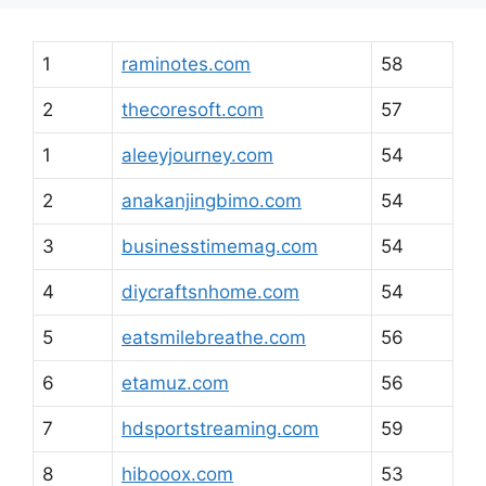
1
raminotes.com
58
2
thecoresoft.com
57
1
aleeyjourney.com
54
2
anakanjingbimo.com
54
3
businesstimemag.com
54
4
diycraftsnhome.com
54
5
eatsmilebreathe.com
56
6
etamuz.com
56
7
hdsportstreaming.com
59
8
hibooox.com
53