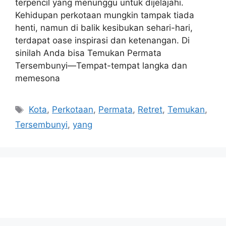
terpencil yang menunggu untuk dijelajahi.
Kehidupan perkotaan mungkin tampak tiada
henti, namun di balik kesibukan sehari-hari,
terdapat oase inspirasi dan ketenangan. Di
sinilah Anda bisa Temukan Permata
Tersembunyi—Tempat-tempat langka dan
memesona
Tags
Kota
,
Perkotaan
,
Permata
,
Retret
,
Temukan
,
Tersembunyi
,
yang