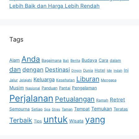
Lebih Baik dan Harga Lebih Rendah
Tags
Anda
Alam
Budaya
Cara
Bagaimana
dalam
Berita
Bali
dan
dengan
Destinasi
Hotel
Ini
Dunia
Ide
Dingin
Indah
Liburan
Keluarga
Jalur
Jelajahi
Kesehatan
Mengapa
Musim
Pengalaman
Panduan
Pantai
Nasional
Perjalanan
Petualangan
Retret
Ramah
Temukan
Tempat
Sempurna
Teratas
Setiap
Taman
Spa
Stres
untuk
yang
Terbaik
Wisata
Tips