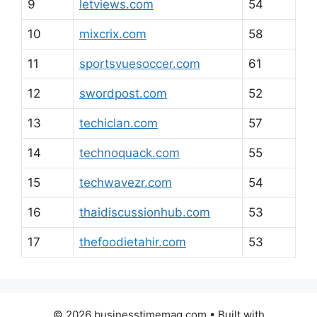
9
letviews.com
54
10
mixcrix.com
58
11
sportsvuesoccer.com
61
12
swordpost.com
52
13
techiclan.com
57
14
technoquack.com
55
15
techwavezr.com
54
16
thaidiscussionhub.com
53
17
thefoodietahir.com
53
© 2026 businesstimemag.com
• Built with