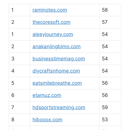
1
raminotes.com
58
2
thecoresoft.com
57
1
aleeyjourney.com
54
2
anakanjingbimo.com
54
3
businesstimemag.com
54
4
diycraftsnhome.com
54
5
eatsmilebreathe.com
56
6
etamuz.com
56
7
hdsportstreaming.com
59
8
hibooox.com
53