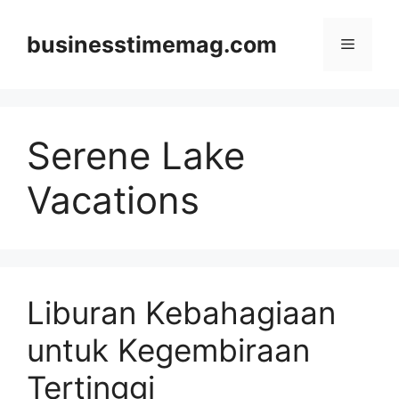
Skip
to
businesstimemag.com
Menu
content
Serene Lake
Vacations
Liburan Kebahagiaan
untuk Kegembiraan
Tertinggi