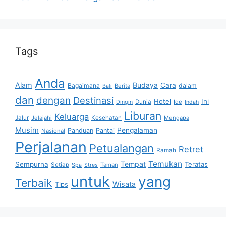
Tags
Anda
Alam
Budaya
Cara
Bagaimana
dalam
Berita
Bali
dan
dengan
Destinasi
Hotel
Ini
Dunia
Ide
Dingin
Indah
Liburan
Keluarga
Jalur
Jelajahi
Kesehatan
Mengapa
Musim
Pengalaman
Panduan
Pantai
Nasional
Perjalanan
Petualangan
Retret
Ramah
Temukan
Tempat
Sempurna
Teratas
Setiap
Taman
Spa
Stres
untuk
yang
Terbaik
Wisata
Tips