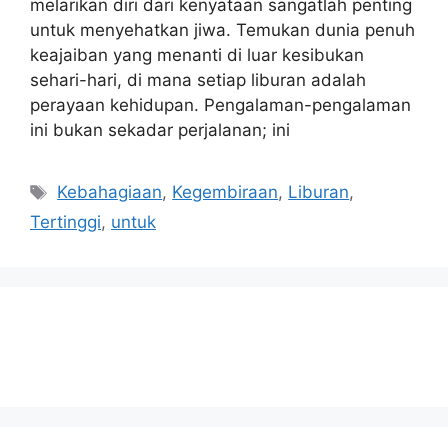
melarikan diri dari kenyataan sangatlah penting
untuk menyehatkan jiwa. Temukan dunia penuh
keajaiban yang menanti di luar kesibukan
sehari-hari, di mana setiap liburan adalah
perayaan kehidupan. Pengalaman-pengalaman
ini bukan sekadar perjalanan; ini
Tags
Kebahagiaan
,
Kegembiraan
,
Liburan
,
Tertinggi
,
untuk