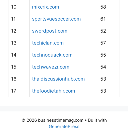
10
mixcrix.com
58
11
sportsvuesoccer.com
61
12
swordpost.com
52
13
techiclan.com
57
14
technoquack.com
55
15
techwavezr.com
54
16
thaidiscussionhub.com
53
17
thefoodietahir.com
53
© 2026 businesstimemag.com
• Built with
GeneratePress