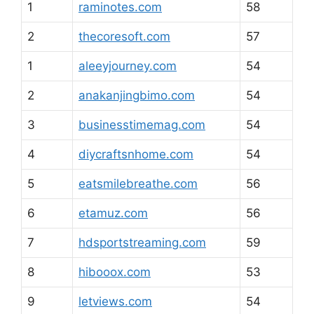
1
raminotes.com
58
2
thecoresoft.com
57
1
aleeyjourney.com
54
2
anakanjingbimo.com
54
3
businesstimemag.com
54
4
diycraftsnhome.com
54
5
eatsmilebreathe.com
56
6
etamuz.com
56
7
hdsportstreaming.com
59
8
hibooox.com
53
9
letviews.com
54