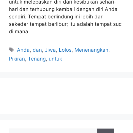
untuk melepaskan diri dari kesibukan sehari-
hari dan terhubung kembali dengan diri Anda
sendiri. Tempat berlindung ini lebih dari
sekedar tempat berlibur; itu adalah tempat suci
di mana
Tags
Anda
,
dan
,
Jiwa
,
Lolos
,
Menenangkan
,
Pikiran
,
Tenang
,
untuk
Search