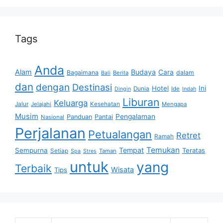
Tags
Anda
Alam
Budaya
Cara
Bagaimana
dalam
Berita
Bali
dan
dengan
Destinasi
Hotel
Ini
Dunia
Ide
Dingin
Indah
Liburan
Keluarga
Jalur
Jelajahi
Kesehatan
Mengapa
Musim
Pengalaman
Panduan
Pantai
Nasional
Perjalanan
Petualangan
Retret
Ramah
Temukan
Tempat
Sempurna
Teratas
Setiap
Taman
Spa
Stres
untuk
yang
Terbaik
Wisata
Tips