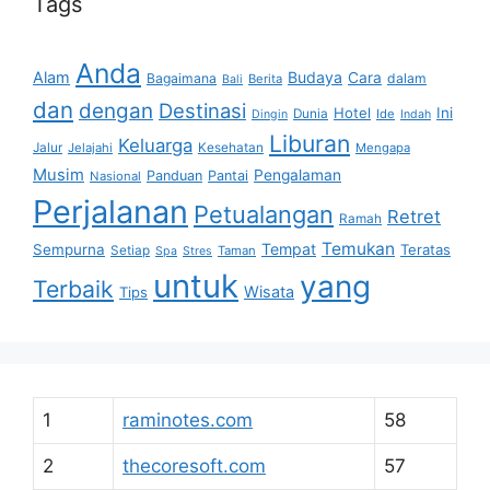
Tags
Anda
Alam
Budaya
Cara
Bagaimana
dalam
Berita
Bali
dan
dengan
Destinasi
Hotel
Ini
Dunia
Ide
Dingin
Indah
Liburan
Keluarga
Jalur
Jelajahi
Kesehatan
Mengapa
Musim
Pengalaman
Panduan
Pantai
Nasional
Perjalanan
Petualangan
Retret
Ramah
Temukan
Tempat
Sempurna
Teratas
Setiap
Taman
Spa
Stres
untuk
yang
Terbaik
Wisata
Tips
1
raminotes.com
58
2
thecoresoft.com
57