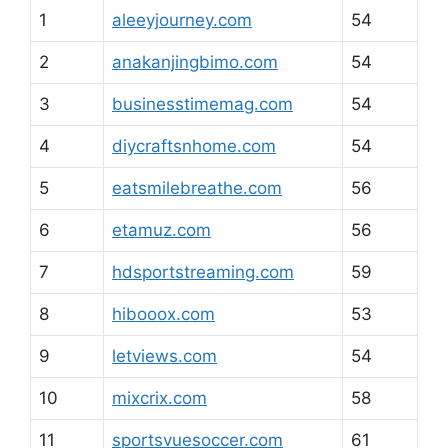
1
aleeyjourney.com
54
2
anakanjingbimo.com
54
3
businesstimemag.com
54
4
diycraftsnhome.com
54
5
eatsmilebreathe.com
56
6
etamuz.com
56
7
hdsportstreaming.com
59
8
hibooox.com
53
9
letviews.com
54
10
mixcrix.com
58
11
sportsvuesoccer.com
61