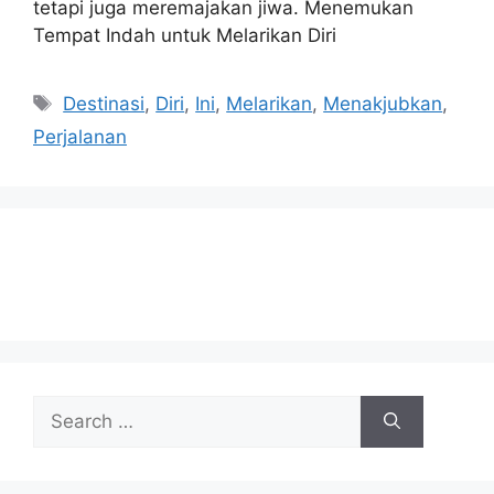
tetapi juga meremajakan jiwa. Menemukan
Tempat Indah untuk Melarikan Diri
Tags
Destinasi
,
Diri
,
Ini
,
Melarikan
,
Menakjubkan
,
Perjalanan
Search
for: