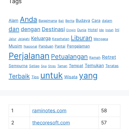
Tags
Anda
Alam
Budaya
Cara
Bagaimana
dalam
Berita
Bali
dan
dengan
Destinasi
Hotel
Ini
Dunia
Ide
Dingin
Indah
Liburan
Keluarga
Jalur
Jelajahi
Kesehatan
Mengapa
Musim
Pengalaman
Panduan
Pantai
Nasional
Perjalanan
Petualangan
Retret
Ramah
Temukan
Tempat
Sempurna
Teratas
Setiap
Taman
Spa
Stres
untuk
yang
Terbaik
Wisata
Tips
1
raminotes.com
58
2
thecoresoft.com
57