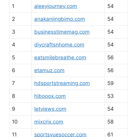
1
aleeyjourney.com
54
2
anakanjingbimo.com
54
3
businesstimemag.com
54
4
diycraftsnhome.com
54
5
eatsmilebreathe.com
56
6
etamuz.com
56
7
hdsportstreaming.com
59
8
hibooox.com
53
9
letviews.com
54
10
mixcrix.com
58
11
sportsvuesoccer.com
61