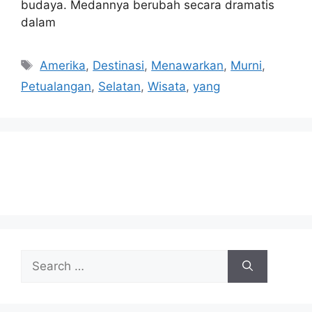
budaya. Medannya berubah secara dramatis
dalam
Tags
Amerika
,
Destinasi
,
Menawarkan
,
Murni
,
Petualangan
,
Selatan
,
Wisata
,
yang
Search
for: