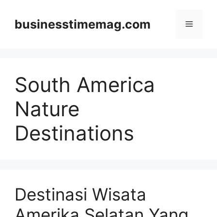
Skip
to
businesstimemag.com
Menu
content
South America
Nature
Destinations
Destinasi Wisata
Amerika Selatan Yang