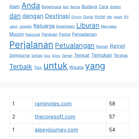
Anda
Alam
Budaya
Cara
Bagaimana
dalam
Berita
Bali
dan
dengan
Destinasi
Hotel
Ini
Dunia
Ide
Dingin
Indah
Liburan
Keluarga
Jalur
Jelajahi
Kesehatan
Mengapa
Musim
Pengalaman
Panduan
Pantai
Nasional
Perjalanan
Petualangan
Retret
Ramah
Temukan
Tempat
Sempurna
Teratas
Setiap
Taman
Spa
Stres
untuk
yang
Terbaik
Wisata
Tips
1
raminotes.com
58
2
thecoresoft.com
57
1
aleeyjourney.com
54