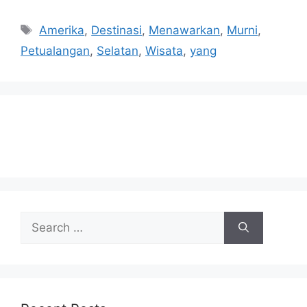
Tags
Amerika
,
Destinasi
,
Menawarkan
,
Murni
,
Petualangan
,
Selatan
,
Wisata
,
yang
Search
for: