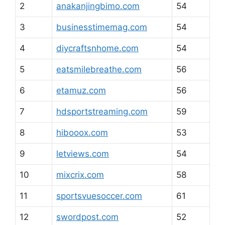
2
anakanjingbimo.com
54
3
businesstimemag.com
54
4
diycraftsnhome.com
54
5
eatsmilebreathe.com
56
6
etamuz.com
56
7
hdsportstreaming.com
59
8
hibooox.com
53
9
letviews.com
54
10
mixcrix.com
58
11
sportsvuesoccer.com
61
12
swordpost.com
52