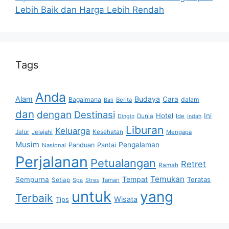
Lebih Baik dan Harga Lebih Rendah
Tags
Anda
Alam
Budaya
Cara
Bagaimana
dalam
Berita
Bali
dan
dengan
Destinasi
Hotel
Ini
Dunia
Ide
Dingin
Indah
Liburan
Keluarga
Jalur
Jelajahi
Kesehatan
Mengapa
Musim
Pengalaman
Panduan
Pantai
Nasional
Perjalanan
Petualangan
Retret
Ramah
Temukan
Tempat
Sempurna
Teratas
Setiap
Taman
Spa
Stres
untuk
yang
Terbaik
Wisata
Tips