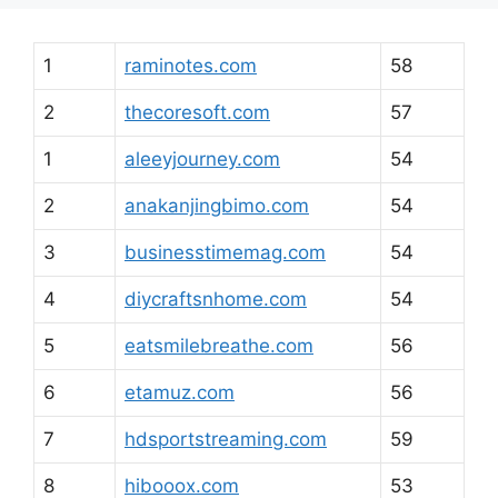
1
raminotes.com
58
2
thecoresoft.com
57
1
aleeyjourney.com
54
2
anakanjingbimo.com
54
3
businesstimemag.com
54
4
diycraftsnhome.com
54
5
eatsmilebreathe.com
56
6
etamuz.com
56
7
hdsportstreaming.com
59
8
hibooox.com
53