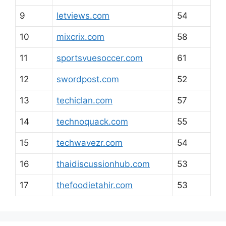
9
letviews.com
54
10
mixcrix.com
58
11
sportsvuesoccer.com
61
12
swordpost.com
52
13
techiclan.com
57
14
technoquack.com
55
15
techwavezr.com
54
16
thaidiscussionhub.com
53
17
thefoodietahir.com
53