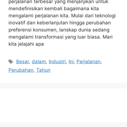
perjalanan terbesar yang menjanjikan untuk
mendefinisikan kembali bagaimana kita
mengalami perjalanan kita. Mulai dari teknologi
inovatif dan keberlanjutan hingga perubahan
preferensi konsumen, lanskap dunia sedang
mengalami transformasi yang luar biasa. Mari
kita jelajahi apa
Tags
Besar
,
dalam
,
Industri
,
Ini
,
Perjalanan
,
Perubahan
,
Tahun