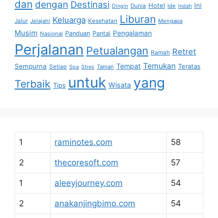
dan
dengan
Destinasi
Hotel
Ini
Dunia
Ide
Dingin
Indah
Liburan
Keluarga
Jalur
Jelajahi
Kesehatan
Mengapa
Musim
Pengalaman
Panduan
Pantai
Nasional
Perjalanan
Petualangan
Retret
Ramah
Temukan
Tempat
Sempurna
Teratas
Setiap
Taman
Spa
Stres
untuk
yang
Terbaik
Wisata
Tips
1
raminotes.com
58
2
thecoresoft.com
57
1
aleeyjourney.com
54
2
anakanjingbimo.com
54