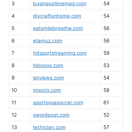
3
businesstimemag.com
54
4
diycraftsnhome.com
54
5
eatsmilebreathe.com
56
6
etamuz.com
56
7
hdsportstreaming.com
59
8
hibooox.com
53
9
letviews.com
54
10
mixcrix.com
58
11
sportsvuesoccer.com
61
12
swordpost.com
52
13
techiclan.com
57