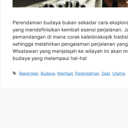
Perendaman budaya bukan sekadar cara eksplorasi;
yang mendefinisikan kembali esensi perjalanan. J
pemandangan di mana corak kaleidoskopik tradisi
sehingga melahirkan pengalaman perjalanan yan
Wisatawan yang menjelajah ke wilayah ini akan 
budaya yang melampaui hal-hal
Tags
Bepergian
,
Budaya
,
Manfaat
,
Perendaman
,
Saat
,
Utama