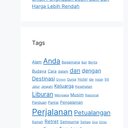
Harga Lebih Rendah
Tags
Anda
Alam
Bagaimana
Berita
Bali
dan
dengan
Budaya
Cara
dalam
Destinasi
Hotel
Ini
Dunia
Ide
Dingin
Indah
Keluarga
Jalur
Jelajahi
Kesehatan
Liburan
Musim
Mengapa
Nasional
Pengalaman
Panduan
Pantai
Perjalanan
Petualangan
Retret
Sempurna
Ramah
Setiap
Spa
Stres