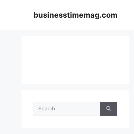
Skip
to
businesstimemag.com
content
Search
for: