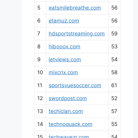
5
eatsmilebreathe.com
56
6
etamuz.com
56
7
hdsportstreaming.com
59
8
hibooox.com
53
9
letviews.com
54
10
mixcrix.com
58
11
sportsvuesoccer.com
61
12
swordpost.com
52
13
techiclan.com
57
14
technoquack.com
55
15
techwavezr.com
54