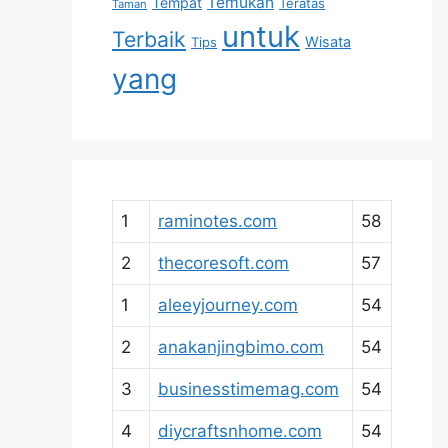
Temukan
Tempat
Teratas
Taman
untuk
Terbaik
Wisata
Tips
yang
1
raminotes.com
58
2
thecoresoft.com
57
1
aleeyjourney.com
54
2
anakanjingbimo.com
54
3
businesstimemag.com
54
4
diycraftsnhome.com
54