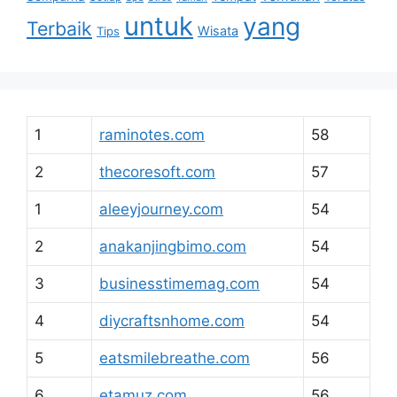
untuk
yang
Terbaik
Wisata
Tips
1
raminotes.com
58
2
thecoresoft.com
57
1
aleeyjourney.com
54
2
anakanjingbimo.com
54
3
businesstimemag.com
54
4
diycraftsnhome.com
54
5
eatsmilebreathe.com
56
6
etamuz.com
56