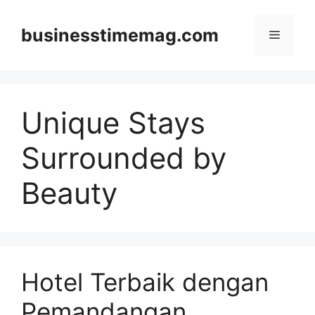
Skip
to
businesstimemag.com
Menu
content
Unique Stays
Surrounded by
Beauty
Hotel Terbaik dengan
Pemandangan