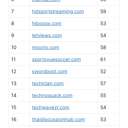
7
hdsportstreaming.com
59
8
hibooox.com
53
9
letviews.com
54
10
mixcrix.com
58
11
sportsvuesoccer.com
61
12
swordpost.com
52
13
techiclan.com
57
14
technoquack.com
55
15
techwavezr.com
54
16
thaidiscussionhub.com
53