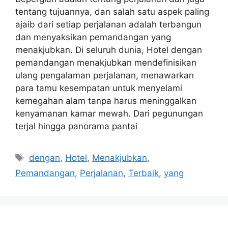
tentang tujuannya, dan salah satu aspek paling
ajaib dari setiap perjalanan adalah terbangun
dan menyaksikan pemandangan yang
menakjubkan. Di seluruh dunia, Hotel dengan
pemandangan menakjubkan mendefinisikan
ulang pengalaman perjalanan, menawarkan
para tamu kesempatan untuk menyelami
kemegahan alam tanpa harus meninggalkan
kenyamanan kamar mewah. Dari pegunungan
terjal hingga panorama pantai
Tags
dengan
,
Hotel
,
Menakjubkan
,
Pemandangan
,
Perjalanan
,
Terbaik
,
yang