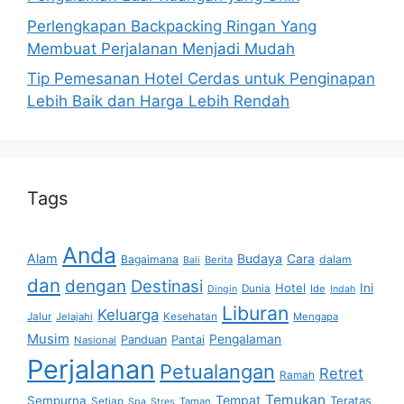
Perlengkapan Backpacking Ringan Yang
Membuat Perjalanan Menjadi Mudah
Tip Pemesanan Hotel Cerdas untuk Penginapan
Lebih Baik dan Harga Lebih Rendah
Tags
Anda
Alam
Budaya
Cara
Bagaimana
dalam
Berita
Bali
dan
dengan
Destinasi
Hotel
Ini
Dunia
Ide
Dingin
Indah
Liburan
Keluarga
Jalur
Jelajahi
Kesehatan
Mengapa
Musim
Pengalaman
Panduan
Pantai
Nasional
Perjalanan
Petualangan
Retret
Ramah
Temukan
Tempat
Sempurna
Teratas
Setiap
Taman
Spa
Stres