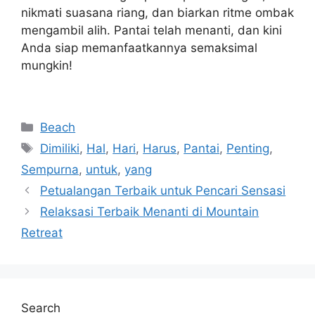
nikmati suasana riang, dan biarkan ritme ombak
mengambil alih. Pantai telah menanti, dan kini
Anda siap memanfaatkannya semaksimal
mungkin!
Navigasi
Categories
Beach
pos
Tags
Dimiliki
,
Hal
,
Hari
,
Harus
,
Pantai
,
Penting
,
Sempurna
,
untuk
,
yang
Petualangan Terbaik untuk Pencari Sensasi
Relaksasi Terbaik Menanti di Mountain
Retreat
Search