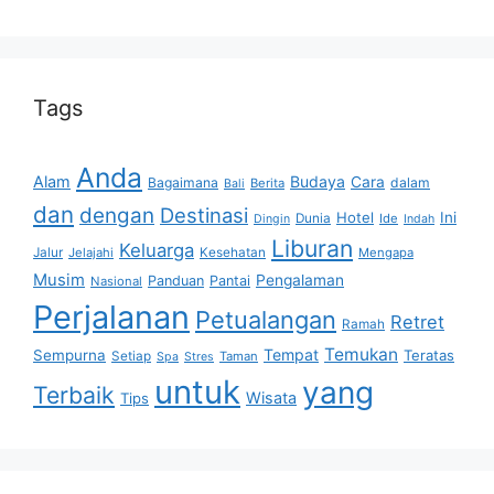
Tags
Anda
Alam
Budaya
Cara
Bagaimana
dalam
Berita
Bali
dan
dengan
Destinasi
Hotel
Ini
Dunia
Ide
Dingin
Indah
Liburan
Keluarga
Jalur
Jelajahi
Kesehatan
Mengapa
Musim
Pengalaman
Panduan
Pantai
Nasional
Perjalanan
Petualangan
Retret
Ramah
Temukan
Tempat
Sempurna
Teratas
Setiap
Taman
Spa
Stres
untuk
yang
Terbaik
Wisata
Tips