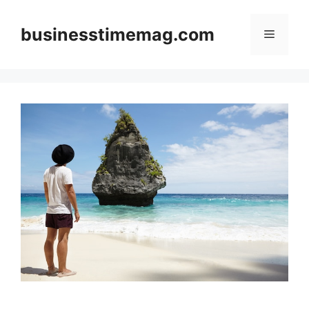
Skip
to
businesstimemag.com
Menu
content