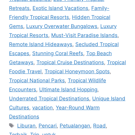
Retreats
,
Exotic Island Vacations
,
Family-
Friendly Tropical Resorts
,
Hidden Tropical
Gems
,
Luxury Overwater Bungalows
,
Luxury
Tropical Resorts
,
Must-Visit Paradise Islands
,
Remote Island Hideaways
,
Secluded Tropical
Escapes
,
Stunning Coral Reefs
,
Top Beach
Getaways
,
Tropical Cruise Destinations
,
Tropical
Foodie Travel
,
Tropical Honeymoon Spots
,
Tropical National Parks
,
Tropical Wildlife
Encounters
,
Ultimate Island Hopping
,
Underrated Tropical Destinations
,
Unique Island
Cultures
,
vacation
,
Year-Round Warm
Destinations
Tags
Liburan
,
Pencari
,
Petualangan
,
Road
,
Terbaik
,
Trip
,
untuk