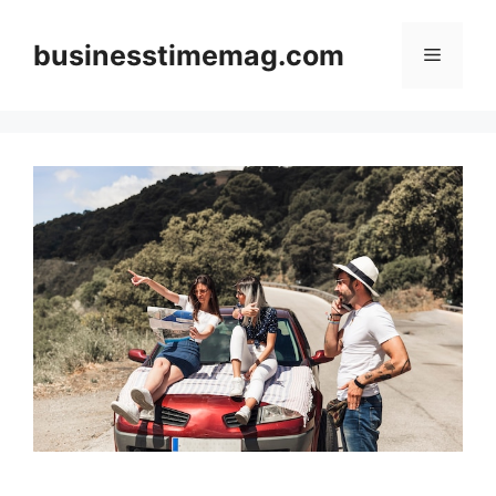
Skip
to
businesstimemag.com
Menu
content