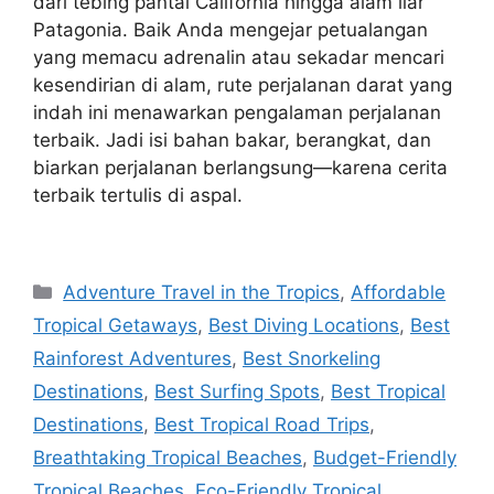
dari tebing pantai California hingga alam liar
Patagonia. Baik Anda mengejar petualangan
yang memacu adrenalin atau sekadar mencari
kesendirian di alam, rute perjalanan darat yang
indah ini menawarkan pengalaman perjalanan
terbaik. Jadi isi bahan bakar, berangkat, dan
biarkan perjalanan berlangsung—karena cerita
terbaik tertulis di aspal.
Navigasi
Categories
Adventure Travel in the Tropics
,
Affordable
pos
Tropical Getaways
,
Best Diving Locations
,
Best
Rainforest Adventures
,
Best Snorkeling
Destinations
,
Best Surfing Spots
,
Best Tropical
Destinations
,
Best Tropical Road Trips
,
Breathtaking Tropical Beaches
,
Budget-Friendly
Tropical Beaches
,
Eco-Friendly Tropical