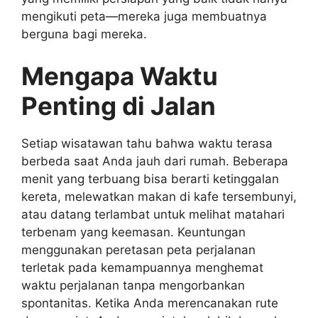
mengikuti peta—mereka juga membuatnya
berguna bagi mereka.
Mengapa Waktu
Penting di Jalan
Setiap wisatawan tahu bahwa waktu terasa
berbeda saat Anda jauh dari rumah. Beberapa
menit yang terbuang bisa berarti ketinggalan
kereta, melewatkan makan di kafe tersembunyi,
atau datang terlambat untuk melihat matahari
terbenam yang keemasan. Keuntungan
menggunakan peretasan peta perjalanan
terletak pada kemampuannya menghemat
waktu perjalanan tanpa mengorbankan
spontanitas. Ketika Anda merencanakan rute