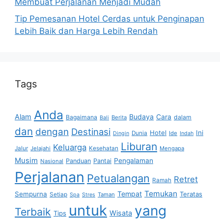
Membuat Perjalanan Menjadi Mudah
Tip Pemesanan Hotel Cerdas untuk Penginapan
Lebih Baik dan Harga Lebih Rendah
Tags
Anda
Alam
Budaya
Cara
Bagaimana
dalam
Berita
Bali
dan
dengan
Destinasi
Hotel
Ini
Dunia
Ide
Dingin
Indah
Liburan
Keluarga
Jalur
Jelajahi
Kesehatan
Mengapa
Musim
Pengalaman
Panduan
Pantai
Nasional
Perjalanan
Petualangan
Retret
Ramah
Temukan
Tempat
Sempurna
Teratas
Setiap
Taman
Spa
Stres
untuk
yang
Terbaik
Wisata
Tips