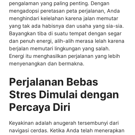
pengalaman yang paling penting. Dengan
mengadopsi peretasan peta perjalanan, Anda
menghindari kelelahan karena jalan memutar
yang tak ada habisnya dan usaha yang sia-sia.
Bayangkan tiba di suatu tempat dengan segar
dan penuh energi, alih-alih merasa lelah karena
berjalan memutari lingkungan yang salah.
Energi itu menghasilkan perjalanan yang lebih
menyenangkan dan bermakna.
Perjalanan Bebas
Stres Dimulai dengan
Percaya Diri
Keyakinan adalah anugerah tersembunyi dari
navigasi cerdas. Ketika Anda telah menerapkan