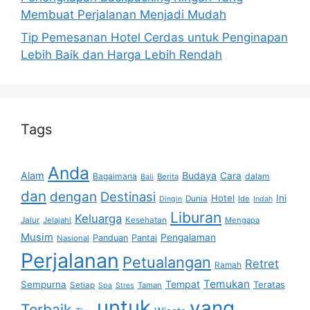
Membuat Perjalanan Menjadi Mudah
Tip Pemesanan Hotel Cerdas untuk Penginapan
Lebih Baik dan Harga Lebih Rendah
Tags
Anda
Alam
Budaya
Cara
Bagaimana
dalam
Berita
Bali
dan
dengan
Destinasi
Hotel
Ini
Dunia
Ide
Dingin
Indah
Liburan
Keluarga
Jalur
Jelajahi
Kesehatan
Mengapa
Musim
Pengalaman
Panduan
Pantai
Nasional
Perjalanan
Petualangan
Retret
Ramah
Temukan
Tempat
Sempurna
Teratas
Setiap
Taman
Spa
Stres
untuk
yang
Terbaik