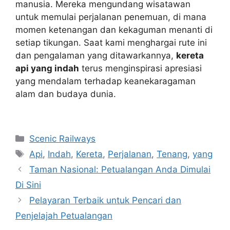
manusia. Mereka mengundang wisatawan
untuk memulai perjalanan penemuan, di mana
momen ketenangan dan kekaguman menanti di
setiap tikungan. Saat kami menghargai rute ini
dan pengalaman yang ditawarkannya,
kereta
api yang indah
terus menginspirasi apresiasi
yang mendalam terhadap keanekaragaman
alam dan budaya dunia.
Navigasi
Categories
Scenic Railways
pos
Tags
Api
,
Indah
,
Kereta
,
Perjalanan
,
Tenang
,
yang
Taman Nasional: Petualangan Anda Dimulai
Di Sini
Pelayaran Terbaik untuk Pencari dan
Penjelajah Petualangan