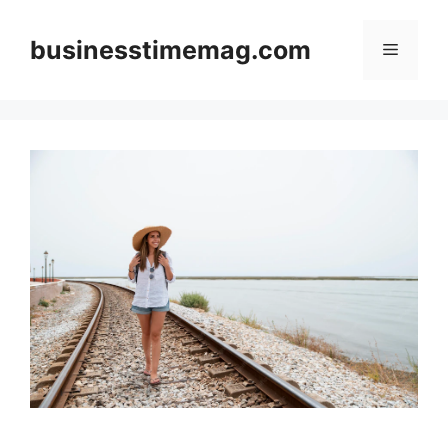
Skip
to
businesstimemag.com
Menu
content