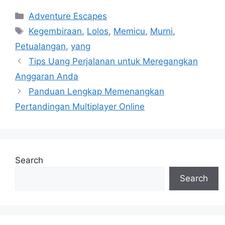
Navigasi
Categories
Adventure Escapes
pos
Tags
Kegembiraan
,
Lolos
,
Memicu
,
Murni
,
Petualangan
,
yang
Tips Uang Perjalanan untuk Meregangkan
Anggaran Anda
Panduan Lengkap Memenangkan
Pertandingan Multiplayer Online
Search
Search