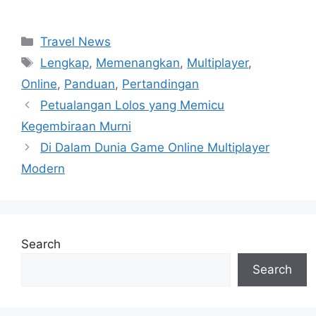
Navigasi
Categories
Travel News
pos
Tags
Lengkap
,
Memenangkan
,
Multiplayer
,
Online
,
Panduan
,
Pertandingan
Petualangan Lolos yang Memicu
Kegembiraan Murni
Di Dalam Dunia Game Online Multiplayer
Modern
Search
Search