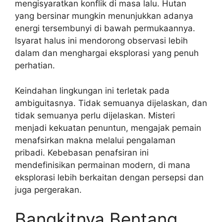
mengisyaratkan konflik di masa lalu. Hutan
yang bersinar mungkin menunjukkan adanya
energi tersembunyi di bawah permukaannya.
Isyarat halus ini mendorong observasi lebih
dalam dan menghargai eksplorasi yang penuh
perhatian.
Keindahan lingkungan ini terletak pada
ambiguitasnya. Tidak semuanya dijelaskan, dan
tidak semuanya perlu dijelaskan. Misteri
menjadi kekuatan penuntun, mengajak pemain
menafsirkan makna melalui pengalaman
pribadi. Kebebasan penafsiran ini
mendefinisikan permainan modern, di mana
eksplorasi lebih berkaitan dengan persepsi dan
juga pergerakan.
Bangkitnya Bentang