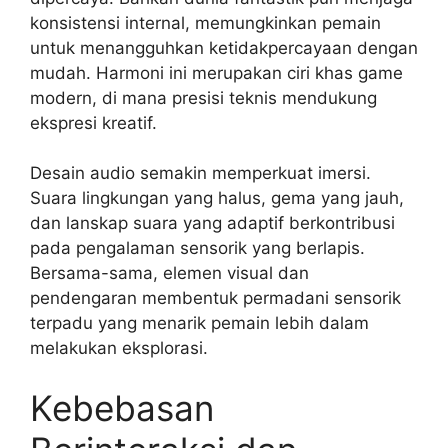
konsistensi internal, memungkinkan pemain
untuk menangguhkan ketidakpercayaan dengan
mudah. Harmoni ini merupakan ciri khas game
modern, di mana presisi teknis mendukung
ekspresi kreatif.
Desain audio semakin memperkuat imersi.
Suara lingkungan yang halus, gema yang jauh,
dan lanskap suara yang adaptif berkontribusi
pada pengalaman sensorik yang berlapis.
Bersama-sama, elemen visual dan
pendengaran membentuk permadani sensorik
terpadu yang menarik pemain lebih dalam
melakukan eksplorasi.
Kebebasan