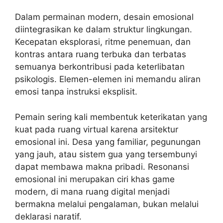
Dalam permainan modern, desain emosional
diintegrasikan ke dalam struktur lingkungan.
Kecepatan eksplorasi, ritme penemuan, dan
kontras antara ruang terbuka dan terbatas
semuanya berkontribusi pada keterlibatan
psikologis. Elemen-elemen ini memandu aliran
emosi tanpa instruksi eksplisit.
Pemain sering kali membentuk keterikatan yang
kuat pada ruang virtual karena arsitektur
emosional ini. Desa yang familiar, pegunungan
yang jauh, atau sistem gua yang tersembunyi
dapat membawa makna pribadi. Resonansi
emosional ini merupakan ciri khas game
modern, di mana ruang digital menjadi
bermakna melalui pengalaman, bukan melalui
deklarasi naratif.