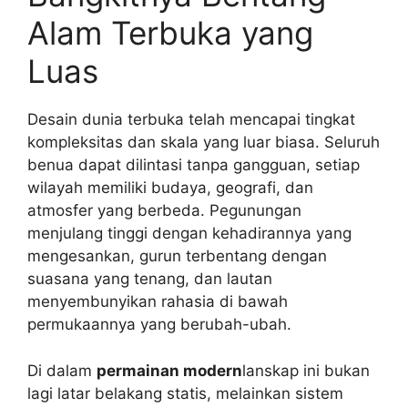
Alam Terbuka yang
Luas
Desain dunia terbuka telah mencapai tingkat
kompleksitas dan skala yang luar biasa. Seluruh
benua dapat dilintasi tanpa gangguan, setiap
wilayah memiliki budaya, geografi, dan
atmosfer yang berbeda. Pegunungan
menjulang tinggi dengan kehadirannya yang
mengesankan, gurun terbentang dengan
suasana yang tenang, dan lautan
menyembunyikan rahasia di bawah
permukaannya yang berubah-ubah.
Di dalam
permainan modern
lanskap ini bukan
lagi latar belakang statis, melainkan sistem