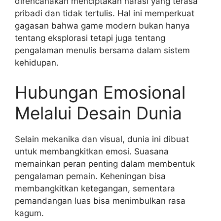
direncanakan menciptakan narasi yang terasa
pribadi dan tidak tertulis. Hal ini memperkuat
gagasan bahwa game modern bukan hanya
tentang eksplorasi tetapi juga tentang
pengalaman menulis bersama dalam sistem
kehidupan.
Hubungan Emosional
Melalui Desain Dunia
Selain mekanika dan visual, dunia ini dibuat
untuk membangkitkan emosi. Suasana
memainkan peran penting dalam membentuk
pengalaman pemain. Keheningan bisa
membangkitkan ketegangan, sementara
pemandangan luas bisa menimbulkan rasa
kagum.