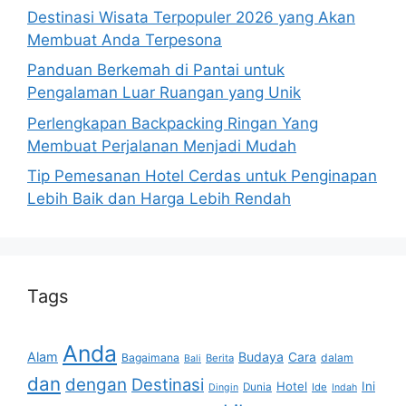
Destinasi Wisata Terpopuler 2026 yang Akan
Membuat Anda Terpesona
Panduan Berkemah di Pantai untuk
Pengalaman Luar Ruangan yang Unik
Perlengkapan Backpacking Ringan Yang
Membuat Perjalanan Menjadi Mudah
Tip Pemesanan Hotel Cerdas untuk Penginapan
Lebih Baik dan Harga Lebih Rendah
Tags
Anda
Alam
Budaya
Cara
Bagaimana
dalam
Berita
Bali
dan
dengan
Destinasi
Hotel
Ini
Dunia
Ide
Dingin
Indah