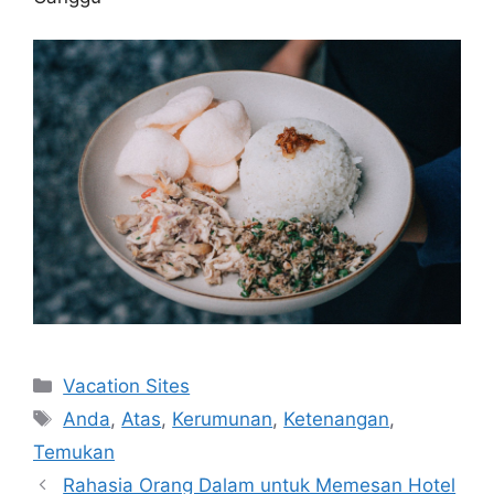
Navigasi
Categories
Vacation Sites
pos
Tags
Anda
,
Atas
,
Kerumunan
,
Ketenangan
,
Temukan
Rahasia Orang Dalam untuk Memesan Hotel