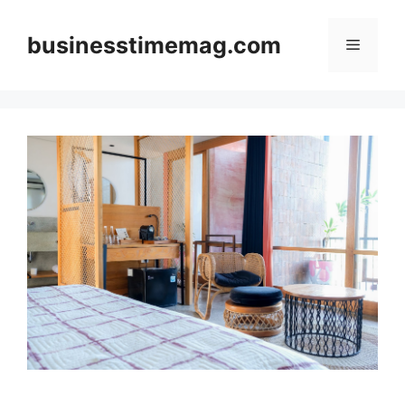
Skip
to
businesstimemag.com
Menu
content