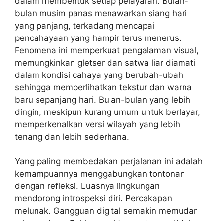
dalam membentuk setiap pelayaran. Bulan-
bulan musim panas menawarkan siang hari
yang panjang, terkadang mencapai
pencahayaan yang hampir terus menerus.
Fenomena ini memperkuat pengalaman visual,
memungkinkan gletser dan satwa liar diamati
dalam kondisi cahaya yang berubah-ubah
sehingga memperlihatkan tekstur dan warna
baru sepanjang hari. Bulan-bulan yang lebih
dingin, meskipun kurang umum untuk berlayar,
memperkenalkan versi wilayah yang lebih
tenang dan lebih sederhana.
Yang paling membedakan perjalanan ini adalah
kemampuannya menggabungkan tontonan
dengan refleksi. Luasnya lingkungan
mendorong introspeksi diri. Percakapan
melunak. Gangguan digital semakin memudar