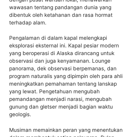
wawasan tentang pandangan dunia yang
dibentuk oleh ketahanan dan rasa hormat
terhadap alam.
Pengalaman di dalam kapal melengkapi
eksplorasi eksternal ini. Kapal pesiar modern
yang beroperasi di Alaska dirancang untuk
observasi dan juga kenyamanan. Lounge
panorama, dek observasi berpemanas, dan
program naturalis yang dipimpin oleh para ahli
meningkatkan pemahaman tentang lanskap
yang lewat. Pengetahuan mengubah
pemandangan menjadi narasi, mengubah
gunung dan gletser menjadi bagian waktu
geologis.
Musiman memainkan peran yang menentukan