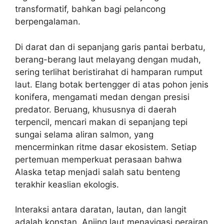
transformatif, bahkan bagi pelancong
berpengalaman.
Di darat dan di sepanjang garis pantai berbatu,
berang-berang laut melayang dengan mudah,
sering terlihat beristirahat di hamparan rumput
laut. Elang botak bertengger di atas pohon jenis
konifera, mengamati medan dengan presisi
predator. Beruang, khususnya di daerah
terpencil, mencari makan di sepanjang tepi
sungai selama aliran salmon, yang
mencerminkan ritme dasar ekosistem. Setiap
pertemuan memperkuat perasaan bahwa
Alaska tetap menjadi salah satu benteng
terakhir keaslian ekologis.
Interaksi antara daratan, lautan, dan langit
adalah konstan. Anjing laut menavigasi perairan