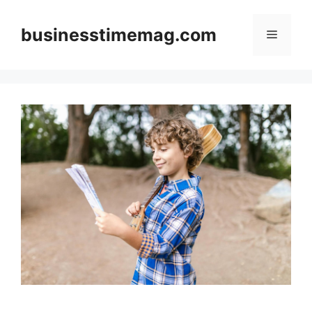
Skip
to
businesstimemag.com
Menu
content