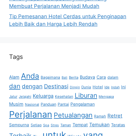
Membuat Perjalanan Menjadi Mudah
Tip Pemesanan Hotel Cerdas untuk Penginapan
Lebih Baik dan Harga Lebih Rendah
Tags
Anda
Alam
Budaya
Cara
Bagaimana
dalam
Berita
Bali
dan
dengan
Destinasi
Hotel
Ini
Dunia
Ide
Dingin
Indah
Liburan
Keluarga
Jalur
Jelajahi
Kesehatan
Mengapa
Musim
Pengalaman
Panduan
Pantai
Nasional
Perjalanan
Petualangan
Retret
Ramah
Temukan
Tempat
Sempurna
Teratas
Setiap
Taman
Spa
Stres
untuk
yang
Terbaik