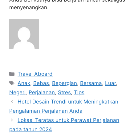
menyenangkan.
Navigasi
Categories
Travel Aboard
pos
Tags
Anak
,
Bebas
,
Bepergian
,
Bersama
,
Luar
,
Negeri
,
Perjalanan
,
Stres
,
Tips
Hotel Desain Trendi untuk Meningkatkan
Pengalaman Perjalanan Anda
Lokasi Teratas untuk Perawat Perjalanan
pada tahun 2024