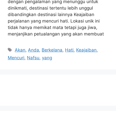
dengan pengalaman yang menunggu untuk
dinikmati, destinasi tertentu lebih unggul
dibandingkan destinasi lainnya Keajaiban
perjalanan yang mencuri hati. Lokasi unik ini
tidak hanya memikat mata tetapi juga jiwa,
menjanjikan petualangan yang akan membuat
Tags
Akan
,
Anda
,
Berkelana
,
Hati
,
Keajaiban
,
Mencuri
,
Nafsu
,
yang