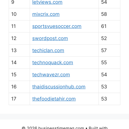
9
letviews.com
54
10
mixcrix.com
58
11
sportsvuesoccer.com
61
12
swordpost.com
52
13
techiclan.com
57
14
technoquack.com
55
15
techwavezr.com
54
16
thaidiscussionhub.com
53
17
thefoodietahir.com
53
© 2026 businesstimemag.com
• Built with