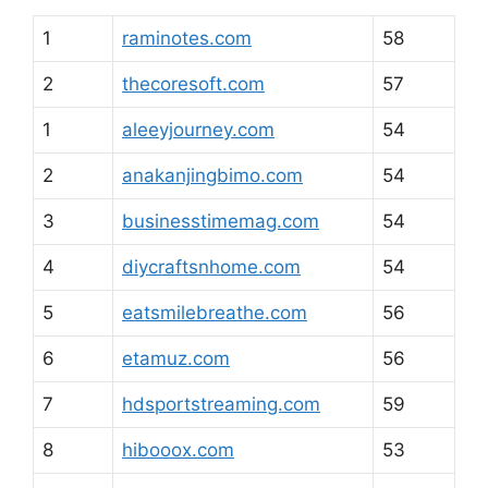
1
raminotes.com
58
2
thecoresoft.com
57
1
aleeyjourney.com
54
2
anakanjingbimo.com
54
3
businesstimemag.com
54
4
diycraftsnhome.com
54
5
eatsmilebreathe.com
56
6
etamuz.com
56
7
hdsportstreaming.com
59
8
hibooox.com
53