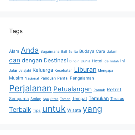
Tags
Anda
Alam
Budaya
Cara
Bagaimana
dalam
Berita
Bali
dan
dengan
Destinasi
Hotel
Ini
Dunia
Ide
Dingin
Indah
Liburan
Keluarga
Jalur
Jelajahi
Kesehatan
Mengapa
Musim
Pengalaman
Panduan
Pantai
Nasional
Perjalanan
Petualangan
Retret
Ramah
Temukan
Tempat
Sempurna
Teratas
Setiap
Taman
Spa
Stres
untuk
yang
Terbaik
Wisata
Tips