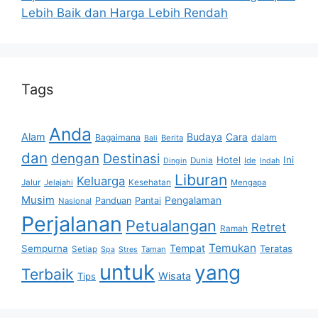
Lebih Baik dan Harga Lebih Rendah
Tags
Anda
Alam
Budaya
Cara
Bagaimana
dalam
Berita
Bali
dan
dengan
Destinasi
Hotel
Ini
Dunia
Ide
Dingin
Indah
Liburan
Keluarga
Jalur
Jelajahi
Kesehatan
Mengapa
Musim
Pengalaman
Panduan
Pantai
Nasional
Perjalanan
Petualangan
Retret
Ramah
Temukan
Tempat
Sempurna
Teratas
Setiap
Taman
Spa
Stres
untuk
yang
Terbaik
Wisata
Tips