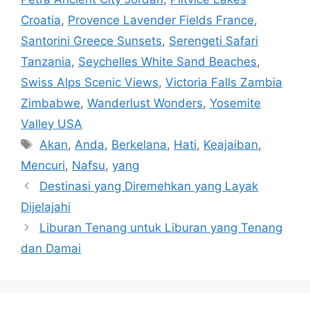
Croatia
,
Provence Lavender Fields France
,
Santorini Greece Sunsets
,
Serengeti Safari
Tanzania
,
Seychelles White Sand Beaches
,
Swiss Alps Scenic Views
,
Victoria Falls Zambia
Zimbabwe
,
Wanderlust Wonders
,
Yosemite
Valley USA
Tags
Akan
,
Anda
,
Berkelana
,
Hati
,
Keajaiban
,
Mencuri
,
Nafsu
,
yang
Destinasi yang Diremehkan yang Layak
Dijelajahi
Liburan Tenang untuk Liburan yang Tenang
dan Damai