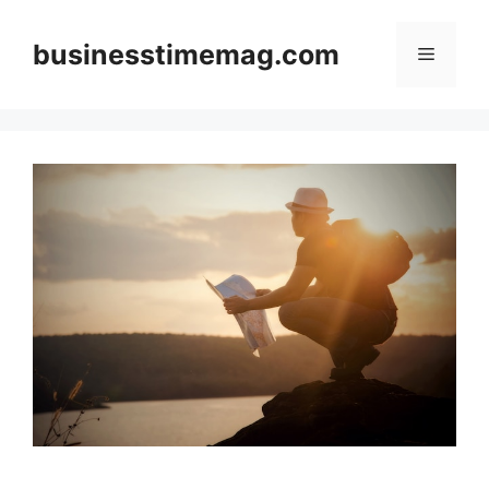
Skip
to
businesstimemag.com
Menu
content