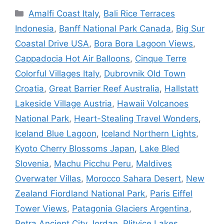
Categories
Amalfi Coast Italy
,
Bali Rice Terraces
pos
Indonesia
,
Banff National Park Canada
,
Big Sur
Coastal Drive USA
,
Bora Bora Lagoon Views
,
Cappadocia Hot Air Balloons
,
Cinque Terre
Colorful Villages Italy
,
Dubrovnik Old Town
Croatia
,
Great Barrier Reef Australia
,
Hallstatt
Lakeside Village Austria
,
Hawaii Volcanoes
National Park
,
Heart-Stealing Travel Wonders
,
Iceland Blue Lagoon
,
Iceland Northern Lights
,
Kyoto Cherry Blossoms Japan
,
Lake Bled
Slovenia
,
Machu Picchu Peru
,
Maldives
Overwater Villas
,
Morocco Sahara Desert
,
New
Zealand Fiordland National Park
,
Paris Eiffel
Tower Views
,
Patagonia Glaciers Argentina
,
Petra Ancient City Jordan
,
Plitvice Lakes