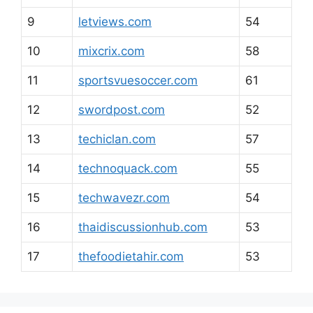
9
letviews.com
54
10
mixcrix.com
58
11
sportsvuesoccer.com
61
12
swordpost.com
52
13
techiclan.com
57
14
technoquack.com
55
15
techwavezr.com
54
16
thaidiscussionhub.com
53
17
thefoodietahir.com
53