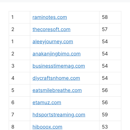
1
raminotes.com
58
2
thecoresoft.com
57
1
aleeyjourney.com
54
2
anakanjingbimo.com
54
3
businesstimemag.com
54
4
diycraftsnhome.com
54
5
eatsmilebreathe.com
56
6
etamuz.com
56
7
hdsportstreaming.com
59
8
hibooox.com
53