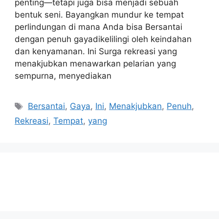
penting—tetapi juga bisa menjadi sebuah
bentuk seni. Bayangkan mundur ke tempat
perlindungan di mana Anda bisa Bersantai
dengan penuh gayadikelilingi oleh keindahan
dan kenyamanan. Ini Surga rekreasi yang
menakjubkan menawarkan pelarian yang
sempurna, menyediakan
Tags
Bersantai
,
Gaya
,
Ini
,
Menakjubkan
,
Penuh
,
Rekreasi
,
Tempat
,
yang