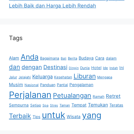
Lebih Baik dan Harga Lebih Rendah
Tags
Anda
Alam
Budaya
Cara
Bagaimana
dalam
Berita
Bali
dan
dengan
Destinasi
Hotel
Ini
Dunia
Ide
Dingin
Indah
Liburan
Keluarga
Jalur
Jelajahi
Kesehatan
Mengapa
Musim
Pengalaman
Panduan
Pantai
Nasional
Perjalanan
Petualangan
Retret
Ramah
Temukan
Tempat
Sempurna
Teratas
Setiap
Taman
Spa
Stres
untuk
yang
Terbaik
Wisata
Tips