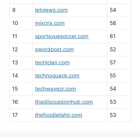
9
letviews.com
54
10
mixcrix.com
58
11
sportsvuesoccer.com
61
12
swordpost.com
52
13
techiclan.com
57
14
technoquack.com
55
15
techwavezr.com
54
16
thaidiscussionhub.com
53
17
thefoodietahir.com
53