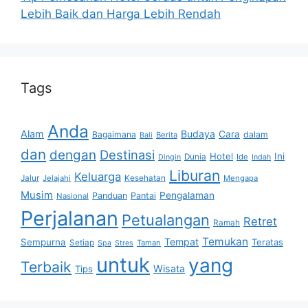
Lebih Baik dan Harga Lebih Rendah
Tags
Anda
Alam
Budaya
Cara
Bagaimana
dalam
Berita
Bali
dan
dengan
Destinasi
Hotel
Ini
Dunia
Ide
Dingin
Indah
Liburan
Keluarga
Jalur
Jelajahi
Kesehatan
Mengapa
Musim
Pengalaman
Panduan
Pantai
Nasional
Perjalanan
Petualangan
Retret
Ramah
Temukan
Tempat
Sempurna
Teratas
Setiap
Taman
Spa
Stres
untuk
yang
Terbaik
Wisata
Tips