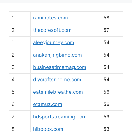
1
raminotes.com
58
2
thecoresoft.com
57
1
aleeyjourney.com
54
2
anakanjingbimo.com
54
3
businesstimemag.com
54
4
diycraftsnhome.com
54
5
eatsmilebreathe.com
56
6
etamuz.com
56
7
hdsportstreaming.com
59
8
hibooox.com
53