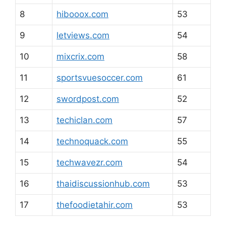
8
hibooox.com
53
9
letviews.com
54
10
mixcrix.com
58
11
sportsvuesoccer.com
61
12
swordpost.com
52
13
techiclan.com
57
14
technoquack.com
55
15
techwavezr.com
54
16
thaidiscussionhub.com
53
17
thefoodietahir.com
53