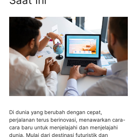
Di dunia yang berubah dengan cepat,
perjalanan terus berinovasi, menawarkan cara-
cara baru untuk menjelajahi dan menjelajahi
dunia. Mulai dari destinasi futuristik dan