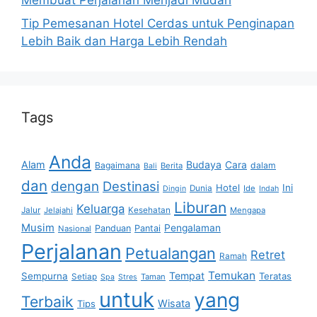
Tip Pemesanan Hotel Cerdas untuk Penginapan
Lebih Baik dan Harga Lebih Rendah
Tags
Anda
Alam
Budaya
Cara
Bagaimana
dalam
Berita
Bali
dan
dengan
Destinasi
Hotel
Ini
Dunia
Ide
Dingin
Indah
Liburan
Keluarga
Jalur
Jelajahi
Kesehatan
Mengapa
Musim
Pengalaman
Panduan
Pantai
Nasional
Perjalanan
Petualangan
Retret
Ramah
Temukan
Tempat
Sempurna
Teratas
Setiap
Taman
Spa
Stres
untuk
yang
Terbaik
Wisata
Tips