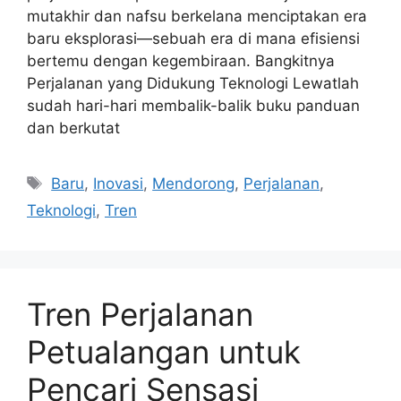
mutakhir dan nafsu berkelana menciptakan era
baru eksplorasi—sebuah era di mana efisiensi
bertemu dengan kegembiraan. Bangkitnya
Perjalanan yang Didukung Teknologi Lewatlah
sudah hari-hari membalik-balik buku panduan
dan berkutat
Tags
Baru
,
Inovasi
,
Mendorong
,
Perjalanan
,
Teknologi
,
Tren
Tren Perjalanan
Petualangan untuk
Pencari Sensasi