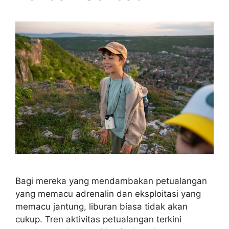
Bagi mereka yang mendambakan petualangan
yang memacu adrenalin dan eksploitasi yang
memacu jantung, liburan biasa tidak akan
cukup. Tren aktivitas petualangan terkini