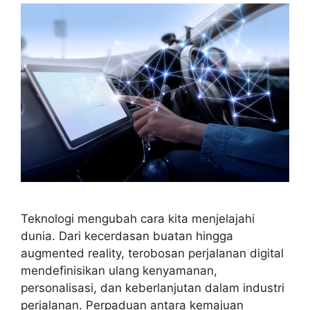
Teknologi mengubah cara kita menjelajahi
dunia. Dari kecerdasan buatan hingga
augmented reality, terobosan perjalanan digital
mendefinisikan ulang kenyamanan,
personalisasi, dan keberlanjutan dalam industri
perjalanan. Perpaduan antara kemajuan