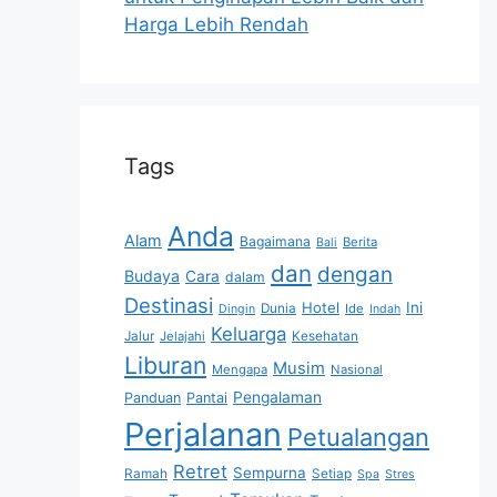
Harga Lebih Rendah
Tags
Anda
Alam
Bagaimana
Berita
Bali
dan
dengan
Budaya
Cara
dalam
Destinasi
Hotel
Ini
Dunia
Ide
Dingin
Indah
Keluarga
Jalur
Jelajahi
Kesehatan
Liburan
Musim
Mengapa
Nasional
Pengalaman
Panduan
Pantai
Perjalanan
Petualangan
Retret
Sempurna
Ramah
Setiap
Spa
Stres