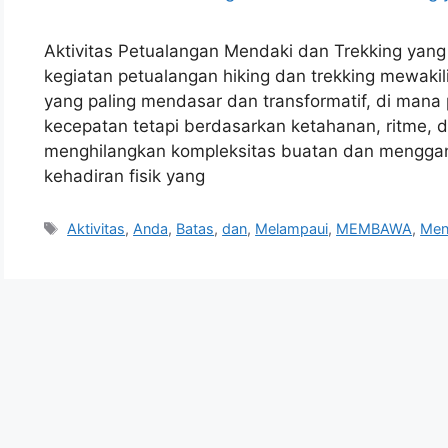
Aktivitas Petualangan Mendaki dan Trekking ya
kegiatan petualangan hiking dan trekking mewakil
yang paling mendasar dan transformatif, di mana
kecepatan tetapi berdasarkan ketahanan, ritme, 
menghilangkan kompleksitas buatan dan mengga
kehadiran fisik yang
Tags
Aktivitas
,
Anda
,
Batas
,
dan
,
Melampaui
,
MEMBAWA
,
Men