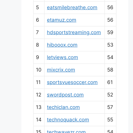
5
eatsmilebreathe.com
56
6
etamuz.com
56
7
hdsportstreaming.com
59
8
hibooox.com
53
9
letviews.com
54
10
mixcrix.com
58
11
sportsvuesoccer.com
61
12
swordpost.com
52
13
techiclan.com
57
14
technoquack.com
55
15
techwavezr.com
54