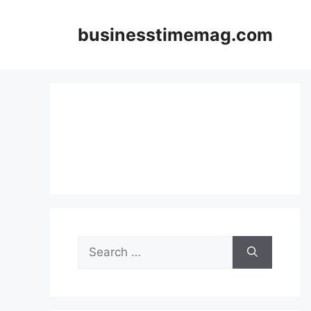
Skip
to
businesstimemag.com
content
Search
for: