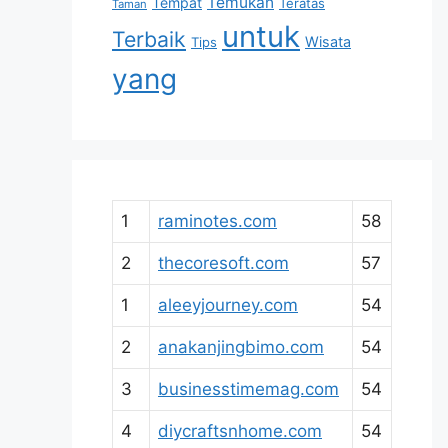
Temukan
Tempat
Teratas
Taman
untuk
Terbaik
Wisata
Tips
yang
1
raminotes.com
58
2
thecoresoft.com
57
1
aleeyjourney.com
54
2
anakanjingbimo.com
54
3
businesstimemag.com
54
4
diycraftsnhome.com
54