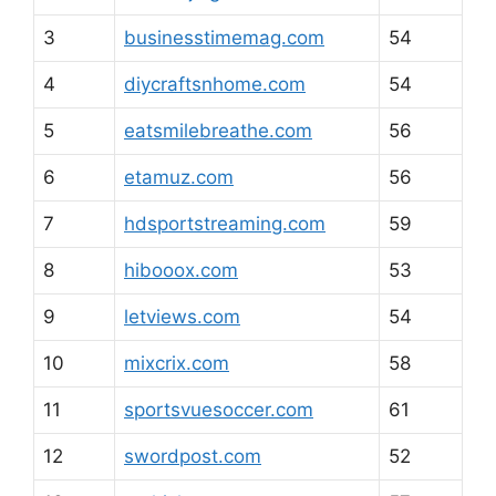
3
businesstimemag.com
54
4
diycraftsnhome.com
54
5
eatsmilebreathe.com
56
6
etamuz.com
56
7
hdsportstreaming.com
59
8
hibooox.com
53
9
letviews.com
54
10
mixcrix.com
58
11
sportsvuesoccer.com
61
12
swordpost.com
52