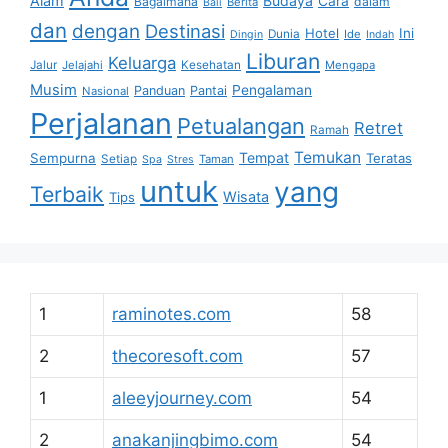
Alam
Budaya
Cara
Bagaimana
dalam
Berita
Bali
dan
dengan
Destinasi
Hotel
Ini
Dunia
Ide
Dingin
Indah
Liburan
Keluarga
Jalur
Jelajahi
Kesehatan
Mengapa
Musim
Pengalaman
Panduan
Pantai
Nasional
Perjalanan
Petualangan
Retret
Ramah
Temukan
Tempat
Sempurna
Teratas
Setiap
Taman
Spa
Stres
untuk
yang
Terbaik
Wisata
Tips
1
raminotes.com
58
2
thecoresoft.com
57
1
aleeyjourney.com
54
2
anakanjingbimo.com
54