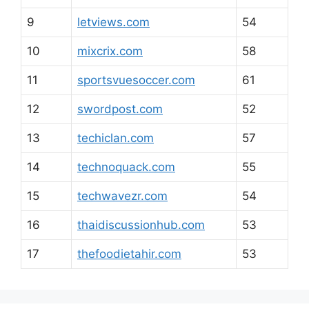
9
letviews.com
54
10
mixcrix.com
58
11
sportsvuesoccer.com
61
12
swordpost.com
52
13
techiclan.com
57
14
technoquack.com
55
15
techwavezr.com
54
16
thaidiscussionhub.com
53
17
thefoodietahir.com
53