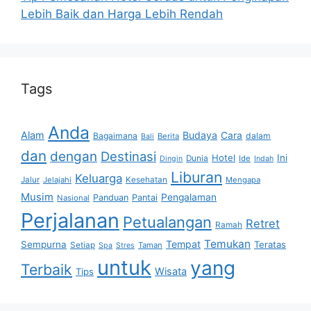
Lebih Baik dan Harga Lebih Rendah
Tags
Anda
Alam
Budaya
Cara
Bagaimana
dalam
Berita
Bali
dan
dengan
Destinasi
Hotel
Ini
Dunia
Ide
Dingin
Indah
Liburan
Keluarga
Jalur
Jelajahi
Kesehatan
Mengapa
Musim
Pengalaman
Panduan
Pantai
Nasional
Perjalanan
Petualangan
Retret
Ramah
Temukan
Tempat
Sempurna
Teratas
Setiap
Taman
Spa
Stres
untuk
yang
Terbaik
Wisata
Tips