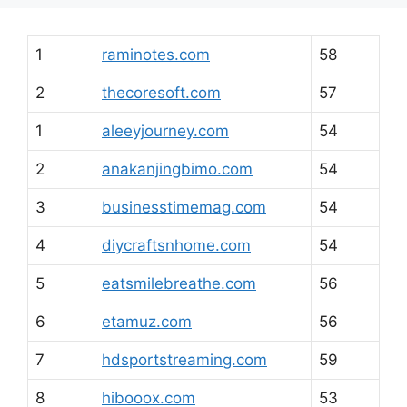
1
raminotes.com
58
2
thecoresoft.com
57
1
aleeyjourney.com
54
2
anakanjingbimo.com
54
3
businesstimemag.com
54
4
diycraftsnhome.com
54
5
eatsmilebreathe.com
56
6
etamuz.com
56
7
hdsportstreaming.com
59
8
hibooox.com
53