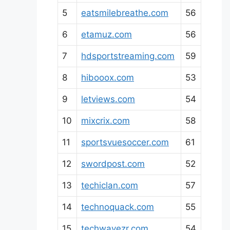
5
eatsmilebreathe.com
56
6
etamuz.com
56
7
hdsportstreaming.com
59
8
hibooox.com
53
9
letviews.com
54
10
mixcrix.com
58
11
sportsvuesoccer.com
61
12
swordpost.com
52
13
techiclan.com
57
14
technoquack.com
55
15
techwavezr.com
54