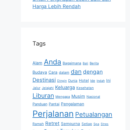
Harga Lebih Rendah
Tags
Anda
Alam
Bagaimana
Berita
Bali
dan
dengan
Budaya
Cara
dalam
Destinasi
Hotel
Ini
Dunia
Ide
Dingin
Indah
Keluarga
Jalur
Jelajahi
Kesehatan
Liburan
Musim
Mengapa
Nasional
Pengalaman
Panduan
Pantai
Perjalanan
Petualangan
Retret
Sempurna
Ramah
Setiap
Spa
Stres