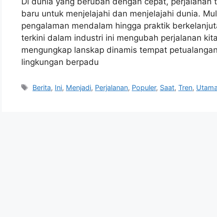
Di dunia yang berubah dengan cepat, perjalanan 
baru untuk menjelajahi dan menjelajahi dunia. Mula
pengalaman mendalam hingga praktik berkelanjuta
terkini dalam industri ini mengubah perjalanan kita
mengungkap lanskap dinamis tempat petualanga
lingkungan berpadu
Tags
Berita
,
Ini
,
Menjadi
,
Perjalanan
,
Populer
,
Saat
,
Tren
,
Utam