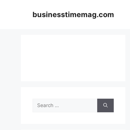
Skip
to
businesstimemag.com
content
Search
for: