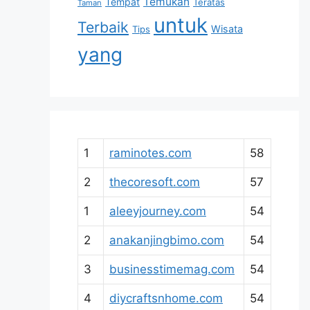
Temukan
Tempat
Teratas
Taman
untuk
Terbaik
Wisata
Tips
yang
1
raminotes.com
58
2
thecoresoft.com
57
1
aleeyjourney.com
54
2
anakanjingbimo.com
54
3
businesstimemag.com
54
4
diycraftsnhome.com
54